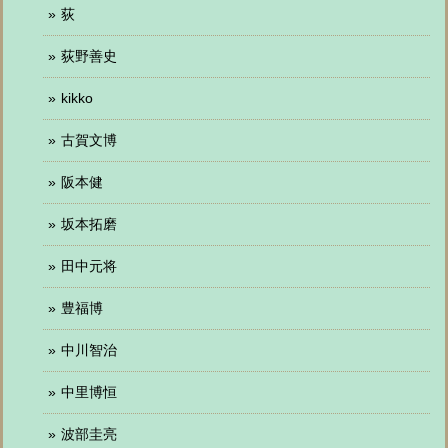
荻
荻野善史
kikko
古賀文博
阪本健
坂本拓磨
田中元将
豊福博
中川智治
中里博恒
波部圭亮