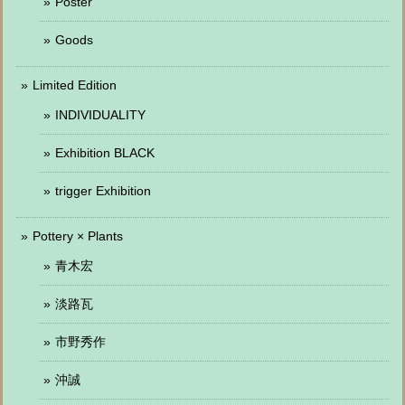
Poster
Goods
Limited Edition
INDIVIDUALITY
Exhibition BLACK
trigger Exhibition
Pottery × Plants
青木宏
淡路瓦
市野秀作
沖誠