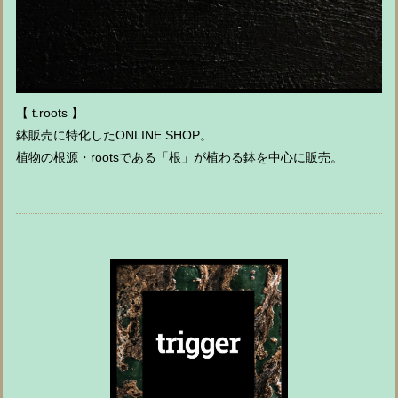
【 t.roots 】
鉢販売に特化したONLINE SHOP。
植物の根源・rootsである「根」が植わる鉢を中心に販売。