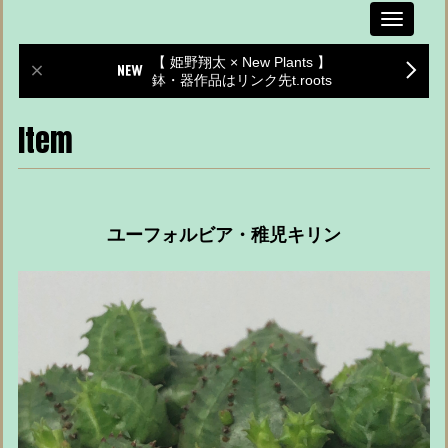
Toggle
navigati
【 姫野翔太 × New Plants 】
鉢・器作品はリンク先t.roots
Item
ユーフォルビア・稚児キリン