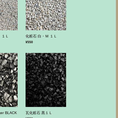
 １Ｌ
化粧石 白・Ｍ １Ｌ
¥550
er BLACK
瓦化粧石 黒１Ｌ