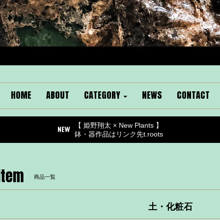
HOME
ABOUT
CATEGORY
NEWS
CONTACT
【 姫野翔太 × New Plants 】
鉢・器作品はリンク先t.roots
Item
商品一覧
土・化粧石