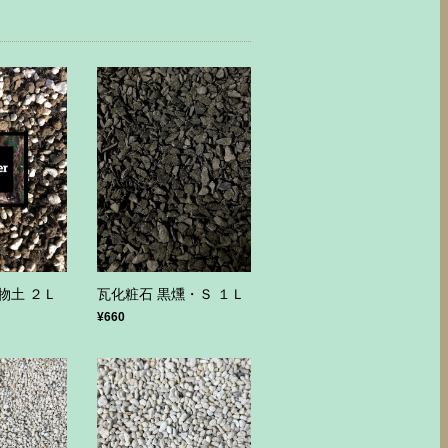
植物土 ２Ｌ
瓦化粧石 黒燻・Ｓ １Ｌ
¥660