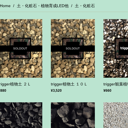
Home
土・化粧石・植物育成LED他
土・化粧石
SOLDOUT
SOLDOUT
trigger植物土 ２Ｌ
trigger植物土 １０Ｌ
trigger観葉
¥880
¥3,520
¥660