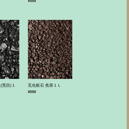
¥550
(荒目)１
瓦化粧石 焦茶１Ｌ
¥550