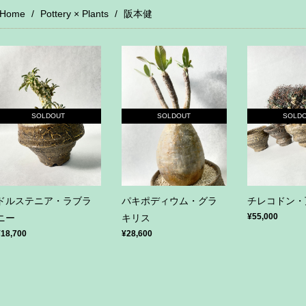
Home
Pottery × Plants
阪本健
SOLDOUT
SOLDOUT
SOLD
ドルステニア・ラブラ
パキポディウム・グラ
チレコドン・
¥55,000
ニー
キリス
¥18,700
¥28,600