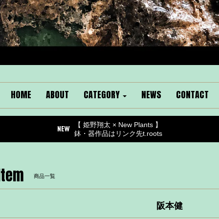
HOME
ABOUT
CATEGORY
NEWS
CONTACT
【 姫野翔太 × New Plants 】
鉢・器作品はリンク先t.roots
Item
商品一覧
阪本健