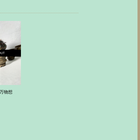
OUT
万物想