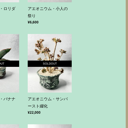
・ロリダ
アエオニウム・小人の
祭り
¥6,600
OUT
SOLDOUT
・バナナ
アエオニウム・サンバ
ースト綴化
¥22,000