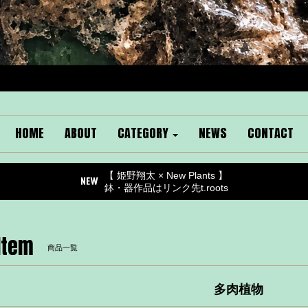
HOME
ABOUT
CATEGORY
NEWS
CONTACT
【 姫野翔太 × New Plants 】
鉢・器作品はリンク先t.roots
Item
商品一覧
多肉植物