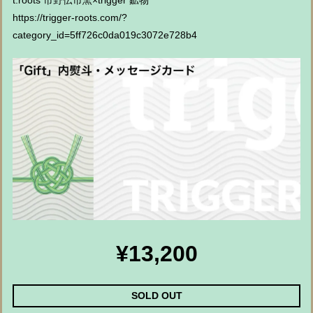
t.roots 市野伝市窯×trigger 鉱物
https://trigger-roots.com/?
category_id=5ff726c0da019c3072e728b4
¥13,200
SOLD OUT