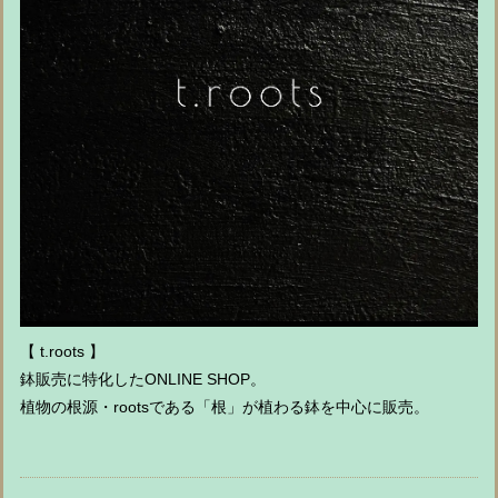
【 t.roots 】
鉢販売に特化したONLINE SHOP。
植物の根源・rootsである「根」が植わる鉢を中心に販売。