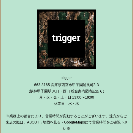
trigger
663-8165 兵庫県西宮市甲子園浦風町3-3
(阪神甲子園駅 東口・西口 総合案内図表記あり)
月・火・金・土・日 13:00〜19:00
休業日 水・木
※業務上の都合により、営業時間が変動することがございます。遠方からご
来店の際は、ABOUT→地図を見る・GoogleMapsにて営業時間をご確認下さ
い※