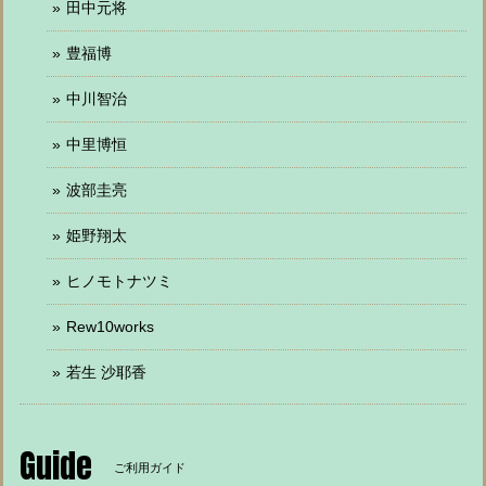
田中元将
豊福博
中川智治
中里博恒
波部圭亮
姫野翔太
ヒノモトナツミ
Rew10works
若生 沙耶香
Guide
ご利用ガイド