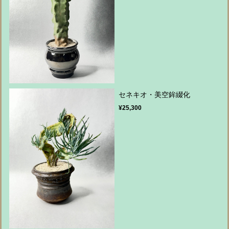
セネキオ・美空鉾綴化
¥25,300