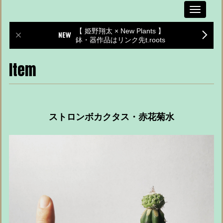
Toggle
navigati
【 姫野翔太 × New Plants 】
鉢・器作品はリンク先t.roots
Item
ストロンボカクタス・赤花菊水