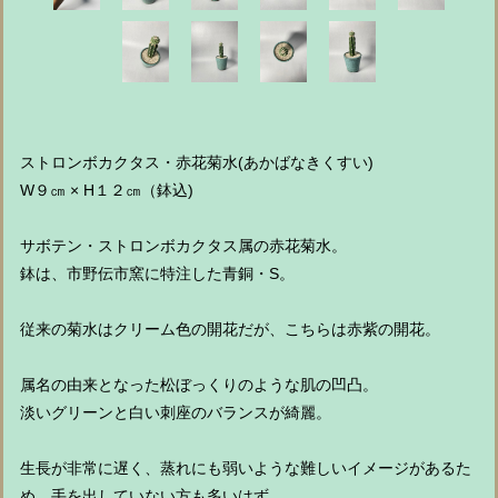
ストロンボカクタス・赤花菊水(あかばなきくすい)
W９㎝ × H１２㎝（鉢込)
サボテン・ストロンボカクタス属の赤花菊水。
鉢は、市野伝市窯に特注した青銅・S。
従来の菊水はクリーム色の開花だが、こちらは赤紫の開花。
属名の由来となった松ぼっくりのような肌の凹凸。
淡いグリーンと白い刺座のバランスが綺麗。
生長が非常に遅く、蒸れにも弱いような難しいイメージがあるた
め、手を出していない方も多いはず。