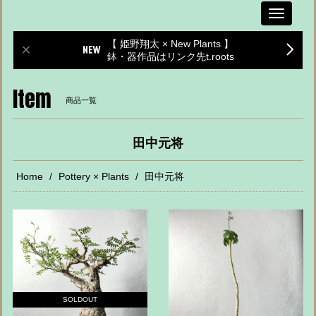
Toggle
navigati
【 姫野翔太 × New Plants 】
鉢・器作品はリンク先t.roots
Item
商品一覧
田中元将
Home
Pottery × Plants
田中元将
SOLDOUT