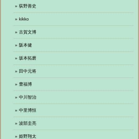
荻野善史
kikko
古賀文博
阪本健
坂本拓磨
田中元将
豊福博
中川智治
中里博恒
波部圭亮
姫野翔太