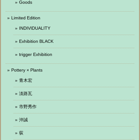
Goods
Limited Edition
INDIVIDUALITY
Exhibition BLACK
trigger Exhibition
Pottery × Plants
青木宏
淡路瓦
市野秀作
沖誠
荻