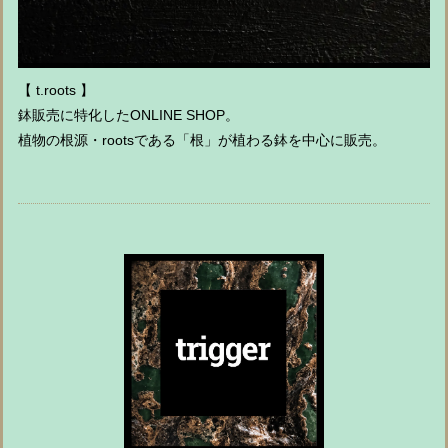
【 t.roots 】
鉢販売に特化したONLINE SHOP。
植物の根源・rootsである「根」が植わる鉢を中心に販売。