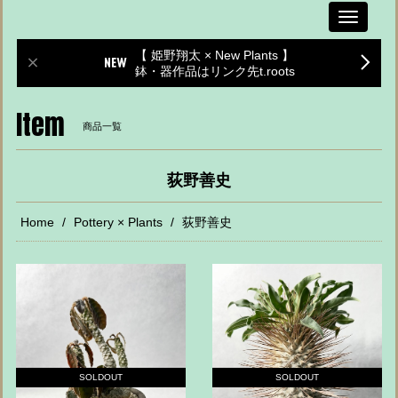
Toggle
navigati
【 姫野翔太 × New Plants 】
鉢・器作品はリンク先t.roots
Item
商品一覧
荻野善史
Home
Pottery × Plants
荻野善史
SOLDOUT
SOLDOUT