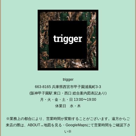
trigger
663-8165 兵庫県西宮市甲子園浦風町3-3
(阪神甲子園駅 東口・西口 総合案内図表記あり)
月・火・金・土・日 13:00〜19:00
休業日 水・木
※業務上の都合により、営業時間が変動することがございます。遠方からご
来店の際は、ABOUT→地図を見る・GoogleMapsにて営業時間をご確認下さ
い※