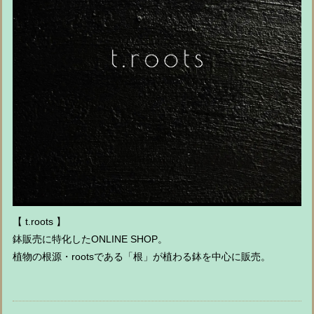
【 t.roots 】
鉢販売に特化したONLINE SHOP。
植物の根源・rootsである「根」が植わる鉢を中心に販売。