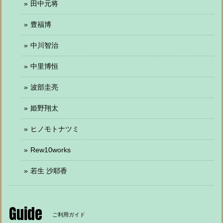
田中元将
豊福博
中川智治
中里博恒
波部圭亮
姫野翔太
ヒノモトナツミ
Rew10works
若生 沙耶香
Guide
ご利用ガイド