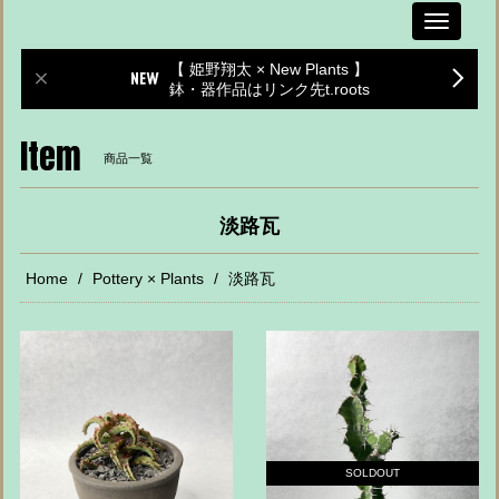
Toggle
navigati
【 姫野翔太 × New Plants 】
鉢・器作品はリンク先t.roots
Item
商品一覧
淡路瓦
Home
Pottery × Plants
淡路瓦
SOLDOUT