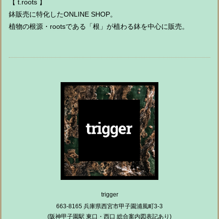
【 t.roots 】
鉢販売に特化したONLINE SHOP。
植物の根源・rootsである「根」が植わる鉢を中心に販売。
trigger
663-8165 兵庫県西宮市甲子園浦風町3-3
(阪神甲子園駅 東口・西口 総合案内図表記あり)