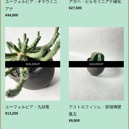
ユーフォルビア・ギラウミニ
アガベ・ビルモリニアナ綴化
¥27,500
アナ
¥44,000
SOLDOUT
SOLDOUT
ユーフォルビア・九頭竜
アストロフィツム・碧瑠璃鸞
¥13,200
鳳玉
¥9,900