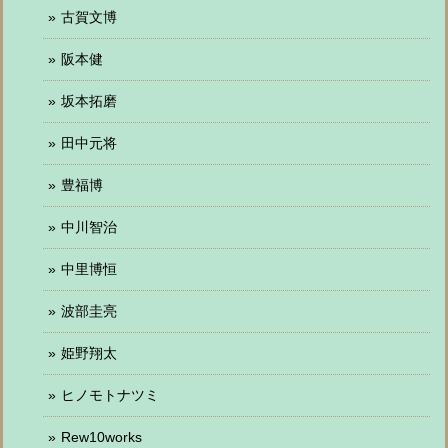
古賀文博
阪本健
坂本拓磨
田中元将
豊福博
中川智治
中里博恒
波部圭亮
姫野翔太
ヒノモトナツミ
Rew10works