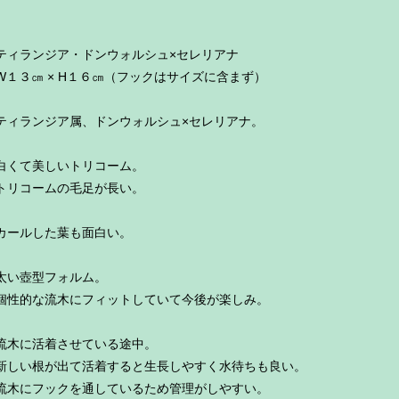
ティランジア・ドンウォルシュ×セレリアナ
W１３㎝ × H１６㎝（フックはサイズに含まず）
ティランジア属、ドンウォルシュ×セレリアナ。
白くて美しいトリコーム。
トリコームの毛足が長い。
カールした葉も面白い。
太い壺型フォルム。
個性的な流木にフィットしていて今後が楽しみ。
流木に活着させている途中。
新しい根が出て活着すると生長しやすく水待ちも良い。
流木にフックを通しているため管理がしやすい。