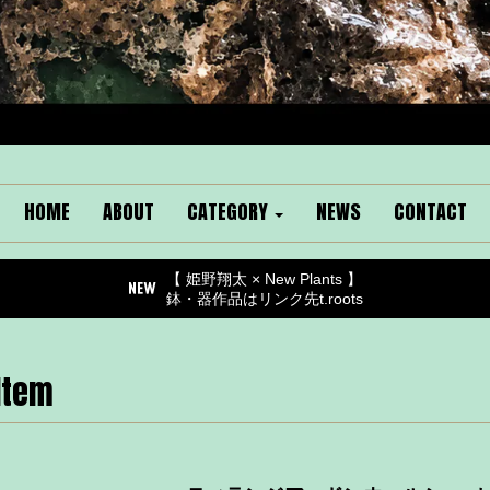
HOME
ABOUT
CATEGORY
NEWS
CONTACT
【 姫野翔太 × New Plants 】
鉢・器作品はリンク先t.roots
Item