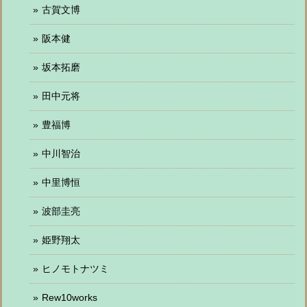
古賀文博
阪本健
坂本拓磨
田中元将
豊福博
中川智治
中里博恒
波部圭亮
姫野翔太
ヒノモトナツミ
Rew10works