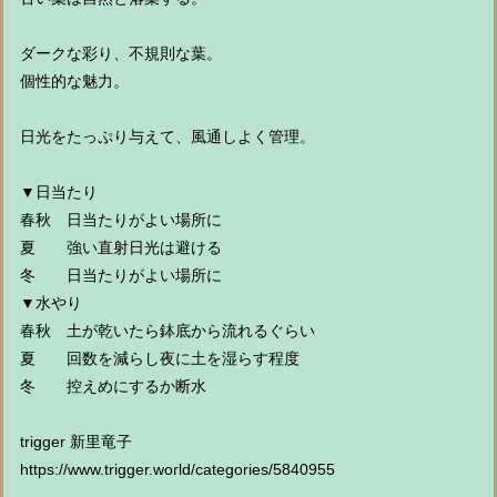
ダークな彩り、不規則な葉。
個性的な魅力。
日光をたっぷり与えて、風通しよく管理。
▼日当たり
春秋 日当たりがよい場所に
夏 強い直射日光は避ける
冬 日当たりがよい場所に
▼水やり
春秋 土が乾いたら鉢底から流れるぐらい
夏 回数を減らし夜に土を湿らす程度
冬 控えめにするか断水
trigger 新里竜子
https://www.trigger.world/categories/5840955