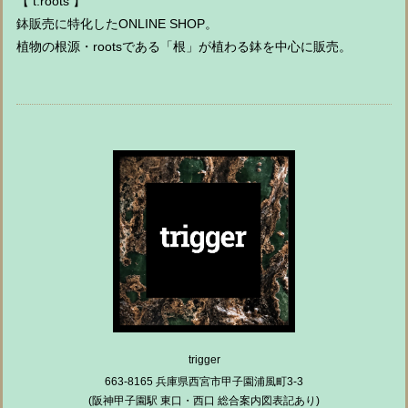
【 t.roots 】
鉢販売に特化したONLINE SHOP。
植物の根源・rootsである「根」が植わる鉢を中心に販売。
trigger
663-8165 兵庫県西宮市甲子園浦風町3-3
(阪神甲子園駅 東口・西口 総合案内図表記あり)