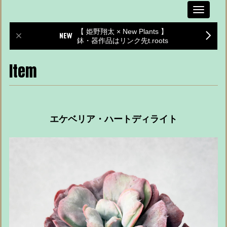
Toggle
navigati
【 姫野翔太 × New Plants 】
鉢・器作品はリンク先t.roots
Item
エケベリア・ハートディライト