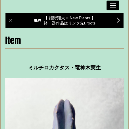
Toggle
navigati
【 姫野翔太 × New Plants 】
鉢・器作品はリンク先t.roots
Item
ミルチロカクタス・竜神木実生