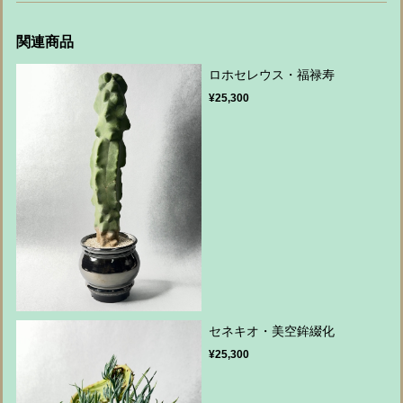
関連商品
ロホセレウス・福禄寿
¥25,300
セネキオ・美空鉾綴化
¥25,300