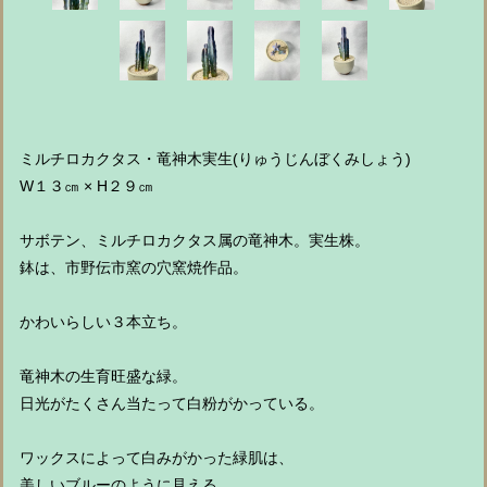
ミルチロカクタス・竜神木実生(りゅうじんぼくみしょう)
W１３㎝ × H２９㎝
サボテン、ミルチロカクタス属の竜神木。実生株。
鉢は、市野伝市窯の穴窯焼作品。
かわいらしい３本立ち。
竜神木の生育旺盛な緑。
日光がたくさん当たって白粉がかっている。
ワックスによって白みがかった緑肌は、
美しいブルーのように見える。