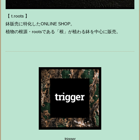
【 t.roots 】
鉢販売に特化したONLINE SHOP。
植物の根源・rootsである「根」が植わる鉢を中心に販売。
trigger