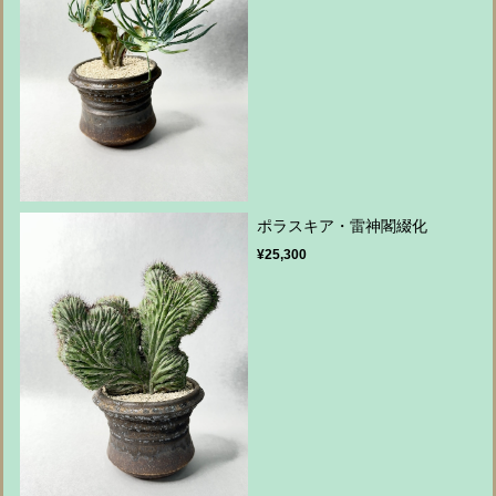
ポラスキア・雷神閣綴化
¥25,300