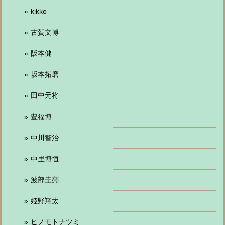
kikko
古賀文博
阪本健
坂本拓磨
田中元将
豊福博
中川智治
中里博恒
波部圭亮
姫野翔太
ヒノモトナツミ