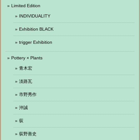
Limited Edition
INDIVIDUALITY
Exhibition BLACK
trigger Exhibition
Pottery × Plants
青木宏
淡路瓦
市野秀作
沖誠
荻
荻野善史