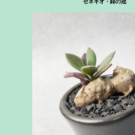
セネキオ・緋の冠