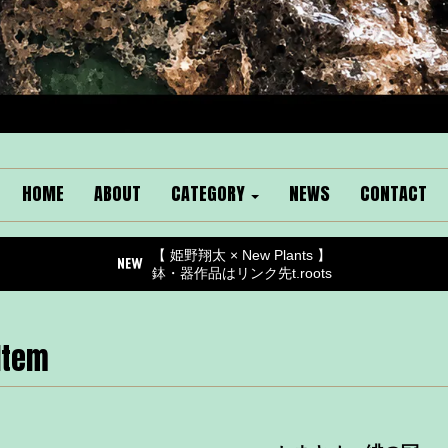
HOME
ABOUT
CATEGORY
NEWS
CONTACT
【 姫野翔太 × New Plants 】
鉢・器作品はリンク先t.roots
Item