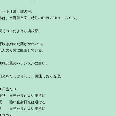
セネキオ属、緋の冠。
鉢は、市野伝市窯に特注のD-BLACK１・ＳＳＳ。
寝そべったような塊根部。
芽吹き始めた葉がかわいい。
ほんのり紫に紅葉している。
塊根と葉のバランスが面白い。
日光をたっぷり与え、風通し良く管理。
▼日当たり
春秋 日当たりがよい場所に
夏 強い直射日光は避ける
冬 日当たりがよい場所に
▼水やり