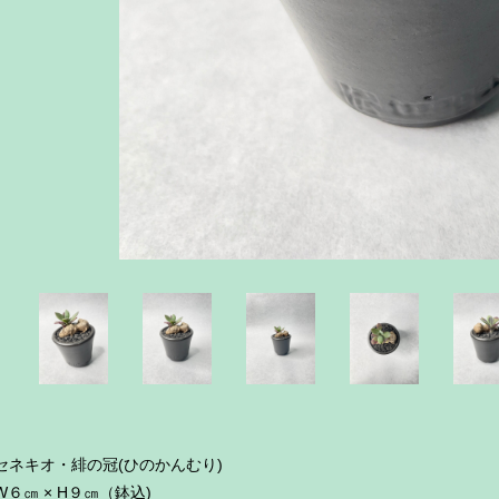
セネキオ・緋の冠(ひのかんむり)
W６㎝ × H９㎝（鉢込)