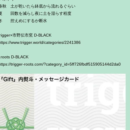
春秋 土が乾いたら鉢底から流れるぐらい
夏 回数を減らし夜に土を湿らす程度
冬 控えめにするか断水
trigger×市野伝市窯 D-BLACK
https://www.trigger.world/categories/2241386
t.roots D-BLACK
https://trigger-roots.com/?category_id=5ff726fbdf515905144d2da0