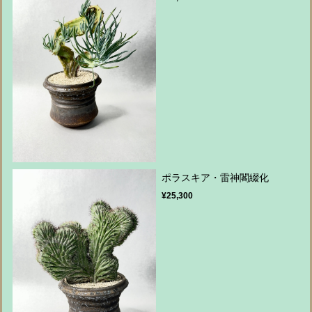
ポラスキア・雷神閣綴化
¥25,300