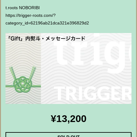
t.roots NOBORIBI
https://trigger-roots.com/?
category_id=62196ab21dca321e396829d2
¥13,200