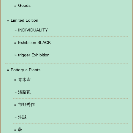
Goods
Limited Edition
INDIVIDUALITY
Exhibition BLACK
trigger Exhibition
Pottery × Plants
青木宏
淡路瓦
市野秀作
沖誠
荻