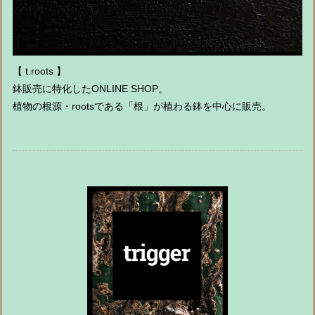
【 t.roots 】
鉢販売に特化したONLINE SHOP。
植物の根源・rootsである「根」が植わる鉢を中心に販売。