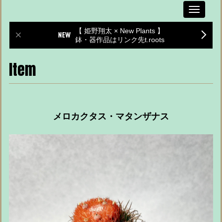
Toggle
navigati
【 姫野翔太 × New Plants 】
鉢・器作品はリンク先t.roots
Item
メロカクタス・マタンザナス