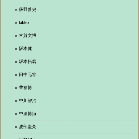
荻野善史
kikko
古賀文博
阪本健
坂本拓磨
田中元将
豊福博
中川智治
中里博恒
波部圭亮