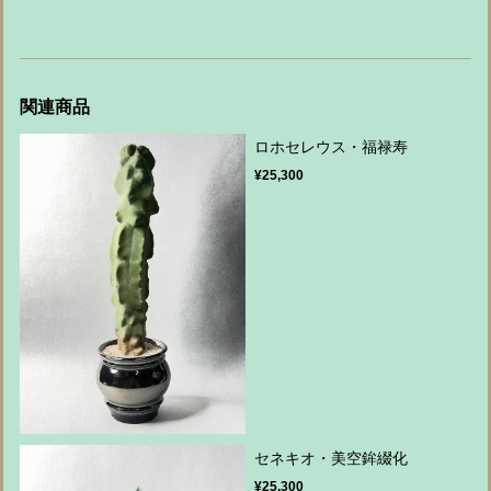
関連商品
ロホセレウス・福禄寿
¥25,300
セネキオ・美空鉾綴化
¥25,300