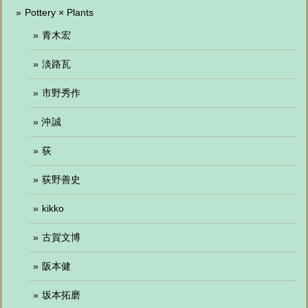
Pottery × Plants
青木宏
淡路瓦
市野秀作
沖誠
荻
荻野善史
kikko
古賀文博
阪本健
坂本拓磨