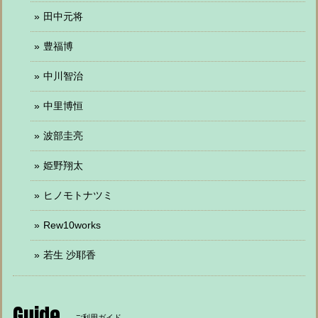
田中元将
豊福博
中川智治
中里博恒
波部圭亮
姫野翔太
ヒノモトナツミ
Rew10works
若生 沙耶香
Guide
ご利用ガイド