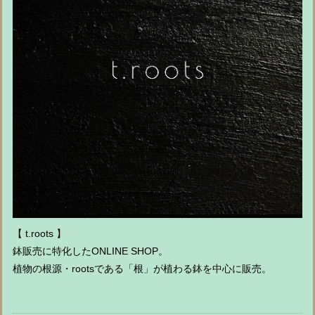
【 t.roots 】
鉢販売に特化したONLINE SHOP。
植物の根源・rootsである「根」が植わる鉢を中心に販売。