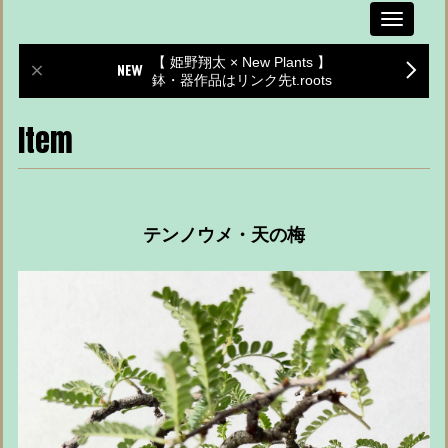
Toggle
navigati
【 姫野翔太 × New Plants 】
鉢・器作品はリンク先t.roots
Item
テンノウメ・天の梅