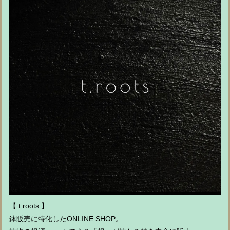
【 t.roots 】
鉢販売に特化したONLINE SHOP。