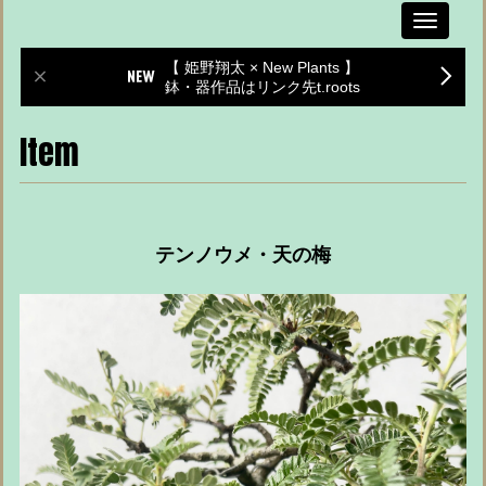
Toggle
navigati
【 姫野翔太 × New Plants 】
鉢・器作品はリンク先t.roots
Item
テンノウメ・天の梅