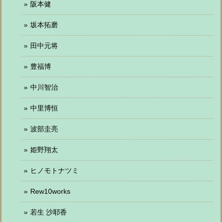
阪本健
坂本拓磨
田中元将
豊福博
中川智治
中里博恒
波部圭亮
姫野翔太
ヒノモトナツミ
Rew10works
若生 沙耶香