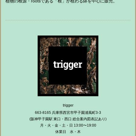
植物の根源・rootsである「根」が植わる鉢を中心に販売。
trigger
663-8165 兵庫県西宮市甲子園浦風町3-3
(阪神甲子園駅 東口・西口 総合案内図表記あり)
月・火・金・土・日 13:00〜19:00
休業日 水・木