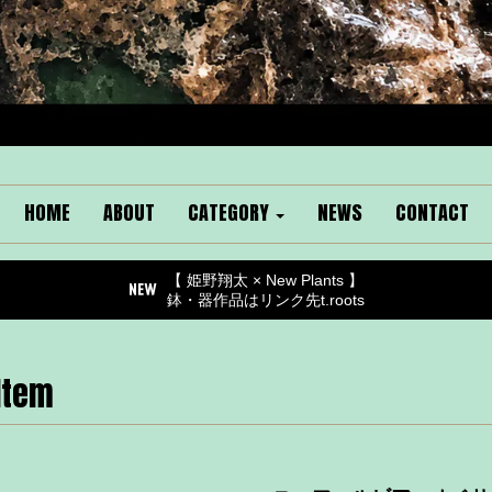
HOME
ABOUT
CATEGORY
NEWS
CONTACT
【 姫野翔太 × New Plants 】
鉢・器作品はリンク先t.roots
Item