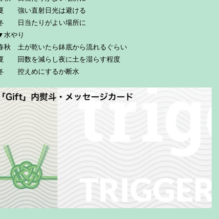
夏 強い直射日光は避ける
冬 日当たりがよい場所に
▼水やり
春秋 土が乾いたら鉢底から流れるぐらい
夏 回数を減らし夜に土を湿らす程度
冬 控えめにするか断水