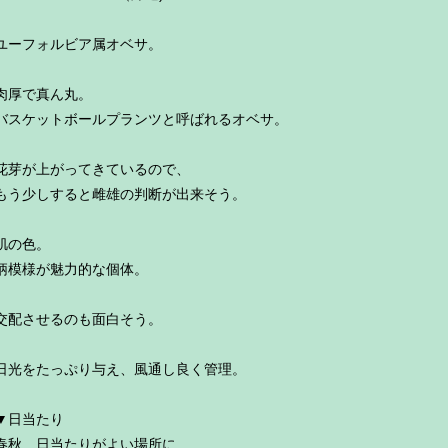
ユーフォルビア属オベサ。
肉厚で真ん丸。
バスケットボールプランツと呼ばれるオベサ。
花芽が上がってきているので、
もう少しすると雌雄の判断が出来そう。
肌の色。
柄模様が魅力的な個体。
交配させるのも面白そう。
日光をたっぷり与え、風通し良く管理。
▼日当たり
春秋 日当たりがよい場所に