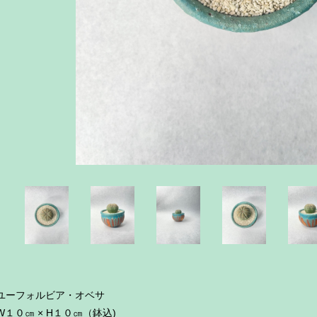
ユーフォルビア・オベサ
W１０㎝ × H１０㎝（鉢込)