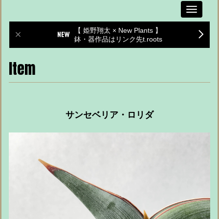
Toggle
navigati
【 姫野翔太 × New Plants 】
鉢・器作品はリンク先t.roots
Item
サンセベリア・ロリダ