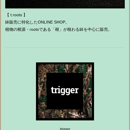
【 t.roots 】
鉢販売に特化したONLINE SHOP。
植物の根源・rootsである「根」が植わる鉢を中心に販売。
trigger