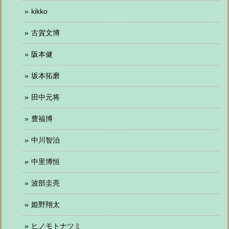
kikko
古賀文博
阪本健
坂本拓磨
田中元将
豊福博
中川智治
中里博恒
波部圭亮
姫野翔太
ヒノモトナツミ