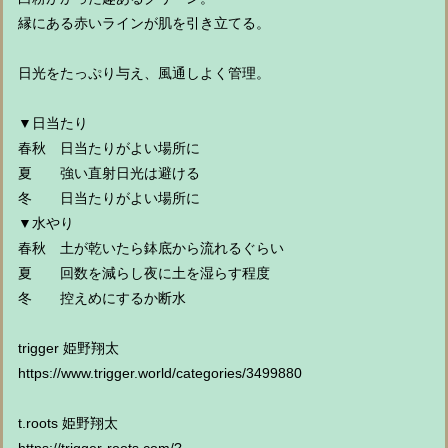
縁にある赤いラインが肌を引き立てる。
日光をたっぷり与え、風通しよく管理。
▼日当たり
春秋 日当たりがよい場所に
夏 強い直射日光は避ける
冬 日当たりがよい場所に
▼水やり
春秋 土が乾いたら鉢底から流れるぐらい
夏 回数を減らし夜に土を湿らす程度
冬 控えめにするか断水
trigger 姫野翔太
https://www.trigger.world/categories/3499880
t.roots 姫野翔太