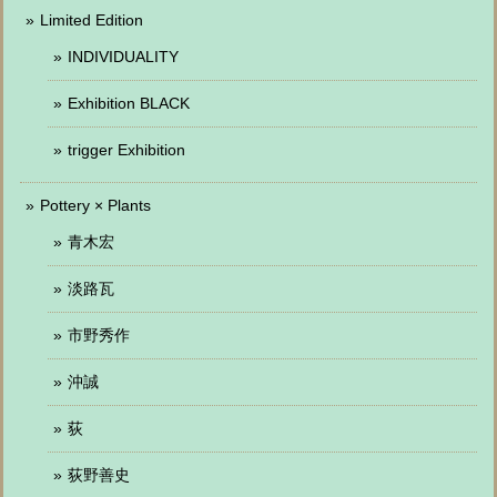
Limited Edition
INDIVIDUALITY
Exhibition BLACK
trigger Exhibition
Pottery × Plants
青木宏
淡路瓦
市野秀作
沖誠
荻
荻野善史