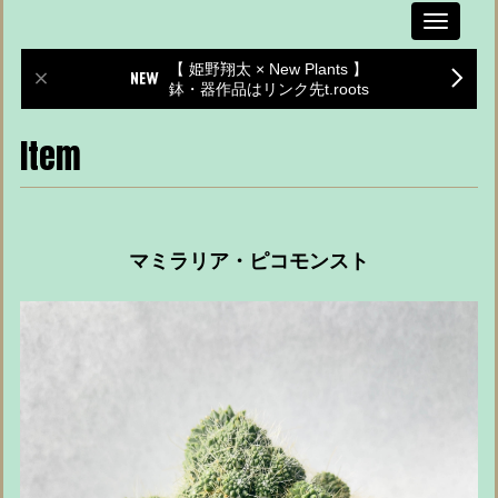
Toggle
navigati
【 姫野翔太 × New Plants 】
鉢・器作品はリンク先t.roots
Item
マミラリア・ピコモンスト