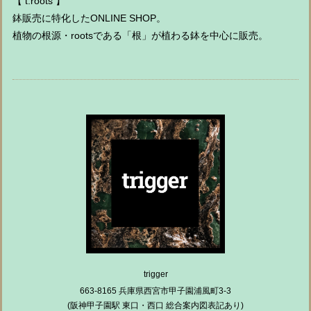
【 t.roots 】
鉢販売に特化したONLINE SHOP。
植物の根源・rootsである「根」が植わる鉢を中心に販売。
trigger
663-8165 兵庫県西宮市甲子園浦風町3-3
(阪神甲子園駅 東口・西口 総合案内図表記あり)