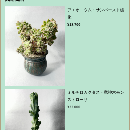
アエオニウム・サンバースト綴
化
¥18,700
ミルチロカクタス・竜神木モン
ストローサ
¥22,000