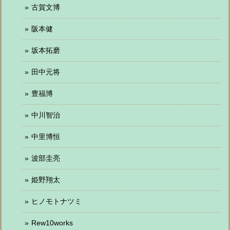
古賀文博
阪本健
坂本拓磨
田中元将
豊福博
中川智治
中里博恒
波部圭亮
姫野翔太
ヒノモトナツミ
Rew10works