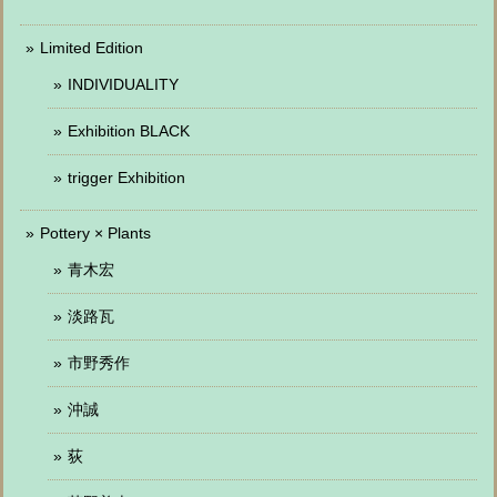
Limited Edition
INDIVIDUALITY
Exhibition BLACK
trigger Exhibition
Pottery × Plants
青木宏
淡路瓦
市野秀作
沖誠
荻