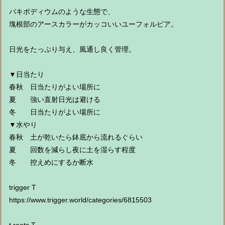
パキポディウムのような生態で、
塊根部のアースカラーがカッコいいユーフォルビア。
日光をたっぷり与え、風通し良く管理。
▼日当たり
春秋 日当たりがよい場所に
夏 強い直射日光は避ける
冬 日当たりがよい場所に
▼水やり
春秋 土が乾いたら鉢底から流れるぐらい
夏 回数を減らし夜に土を湿らす程度
冬 控えめにするか断水
trigger T
https://www.trigger.world/categories/6815503