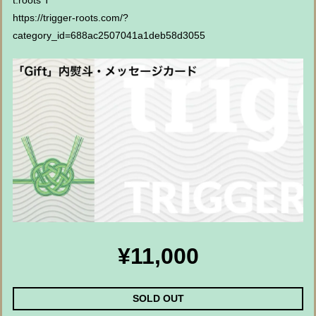
t.roots T
https://trigger-roots.com/?
category_id=688ac2507041a1deb58d3055
¥11,000
SOLD OUT