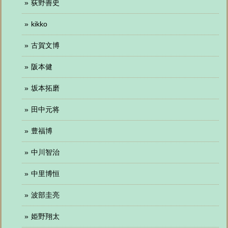
荻野善史
kikko
古賀文博
阪本健
坂本拓磨
田中元将
豊福博
中川智治
中里博恒
波部圭亮
姫野翔太