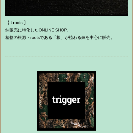
【 t.roots 】
鉢販売に特化したONLINE SHOP。
植物の根源・rootsである「根」が植わる鉢を中心に販売。