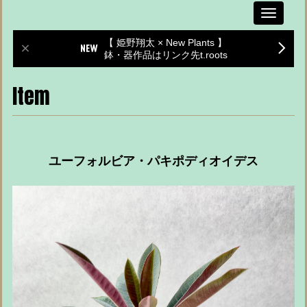
Toggle
navigati
【 姫野翔太 × New Plants 】
鉢・器作品はリンク先t.roots
Item
ユーフォルビア・パキポディオイデス