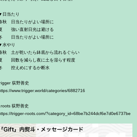
▼日当たり
春秋 日当たりがよい場所に
夏 強い直射日光は避ける
冬 日当たりがよい場所に
▼水やり
春秋 土が乾いたら鉢底から流れるぐらい
夏 回数を減らし夜に土を湿らす程度
冬 控えめにするか断水
trigger 荻野善史
https://www.trigger.world/categories/6882716
t.roots 荻野善史
https://trigger-roots.com/?category_id=68be7b244dcf6e7d0e6737be