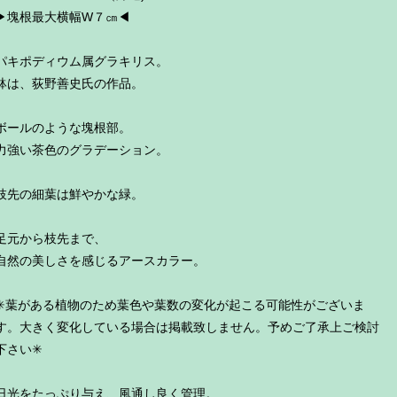
▶︎塊根最大横幅W７㎝◀︎
パキポディウム属グラキリス。
鉢は、荻野善史氏の作品。
ボールのような塊根部。
力強い茶色のグラデーション。
枝先の細葉は鮮やかな緑。
足元から枝先まで、
自然の美しさを感じるアースカラー。
✳︎葉がある植物のため葉色や葉数の変化が起こる可能性がございま
す。大きく変化している場合は掲載致しません。予めご了承上ご検討
下さい✳︎
日光をたっぷり与え、風通し良く管理。