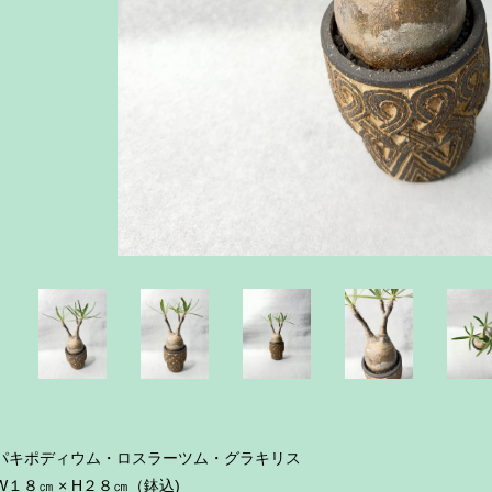
パキポディウム・ロスラーツム・グラキリス
W１８㎝ × H２８㎝（鉢込)