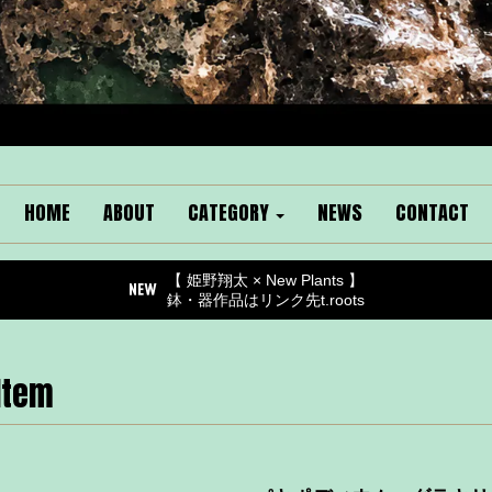
HOME
ABOUT
CATEGORY
NEWS
CONTACT
【 姫野翔太 × New Plants 】
鉢・器作品はリンク先t.roots
Item