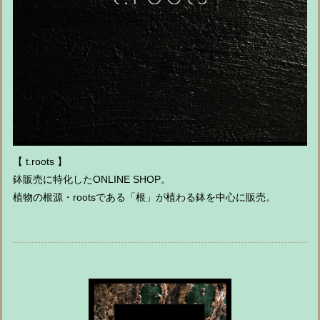
【 t.roots 】
鉢販売に特化したONLINE SHOP。
植物の根源・rootsである「根」が植わる鉢を中心に販売。