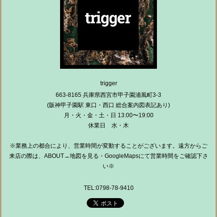
trigger
663-8165 兵庫県西宮市甲子園浦風町3-3
(阪神甲子園駅 東口・西口 総合案内図表記あり)
月・火・金・土・日 13:00〜19:00
休業日 水・木
※業務上の都合により、営業時間が変動することがございます。遠方からご
来店の際は、ABOUT→地図を見る・GoogleMapsにて営業時間をご確認下さ
い※
TEL:0798-78-9410