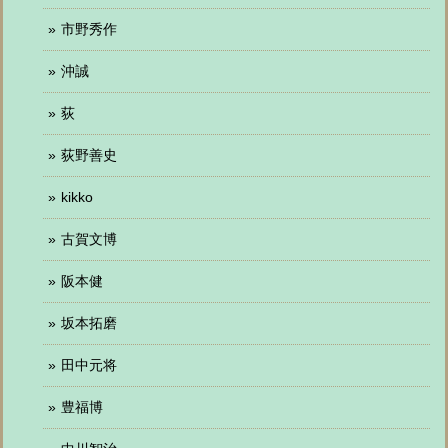
市野秀作
沖誠
荻
荻野善史
kikko
古賀文博
阪本健
坂本拓磨
田中元将
豊福博