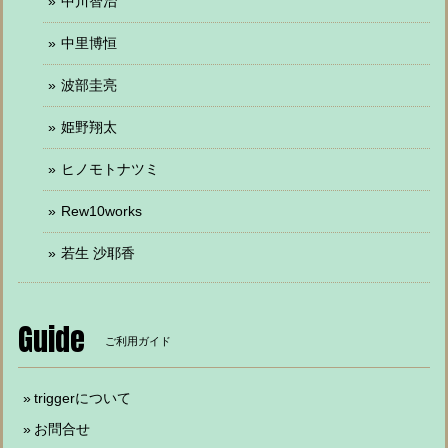
中川智治
中里博恒
波部圭亮
姫野翔太
ヒノモトナツミ
Rew10works
若生 沙耶香
Guide
ご利用ガイド
triggerについて
お問合せ