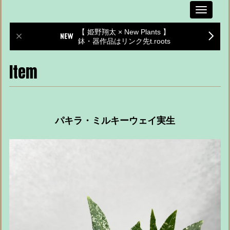
Toggle
navigati
【 姫野翔太 × New Plants 】
鉢・器作品はリンク先t.roots
Item
パキラ・ミルキーウェイ実生