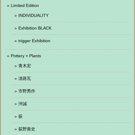
Limited Edition
INDIVIDUALITY
Exhibition BLACK
trigger Exhibition
Pottery × Plants
青木宏
淡路瓦
市野秀作
沖誠
荻
荻野善史