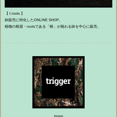
【 t.roots 】
鉢販売に特化したONLINE SHOP。
植物の根源・rootsである「根」が植わる鉢を中心に販売。
trigger