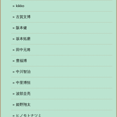
kikko
古賀文博
阪本健
坂本拓磨
田中元将
豊福博
中川智治
中里博恒
波部圭亮
姫野翔太
ヒノモトナツミ