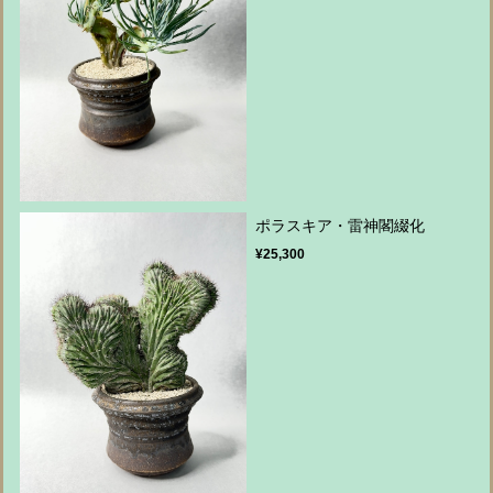
ポラスキア・雷神閣綴化
¥25,300