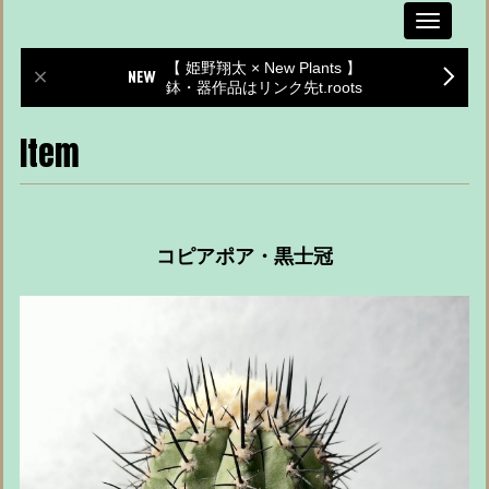
Toggle
navigati
【 姫野翔太 × New Plants 】
鉢・器作品はリンク先t.roots
Item
コピアポア・黒士冠