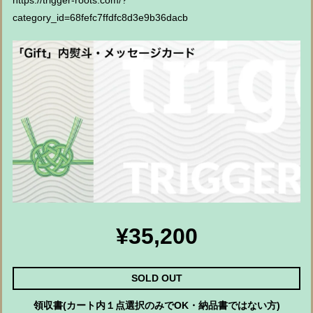
https://trigger-roots.com/?
category_id=68fefc7ffdfc8d3e9b36dacb
¥35,200
SOLD OUT
領収書(カート内１点選択のみでOK・納品書ではない方)