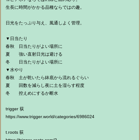
生長に時間がかかる品種ならではの趣。
日光をたっぷり与え、風通しよく管理。
▼日当たり
春秋 日当たりがよい場所に
夏 強い直射日光は避ける
冬 日当たりがよい場所に
▼水やり
春秋 土が乾いたら鉢底から流れるぐらい
夏 回数を減らし夜に土を湿らす程度
冬 控えめにするか断水
trigger 荻
https://www.trigger.world/categories/6986024
t.roots 荻