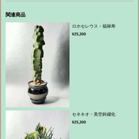
関連商品
ロホセレウス・福禄寿
¥25,300
セネキオ・美空鉾綴化
¥25,300