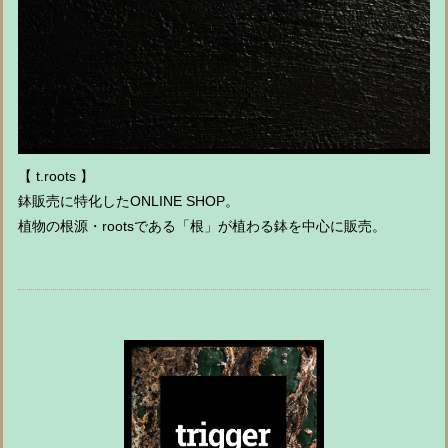
【 t.roots 】
鉢販売に特化したONLINE SHOP。
植物の根源・rootsである「根」が植わる鉢を中心に販売。