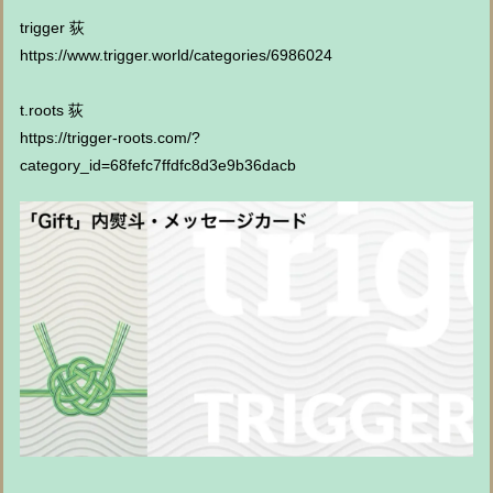
trigger 荻
https://www.trigger.world/categories/6986024
t.roots 荻
https://trigger-roots.com/?
category_id=68fefc7ffdfc8d3e9b36dacb