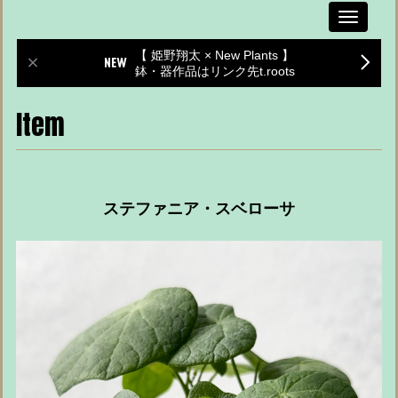
Toggle
navigati
【 姫野翔太 × New Plants 】
鉢・器作品はリンク先t.roots
Item
ステファニア・スベローサ