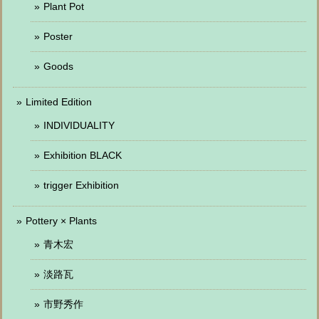
Plant Pot
Poster
Goods
Limited Edition
INDIVIDUALITY
Exhibition BLACK
trigger Exhibition
Pottery × Plants
青木宏
淡路瓦
市野秀作