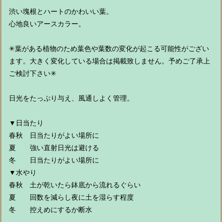
渋い塊根とハートのかわいい葉。
心地良いアースカラー。
✳︎葉がある植物のため葉色や葉数の変化が起こる可能性がござい
ます。大きく変化している場合は掲載致しません。予めご了承上
ご検討下さい✳︎
日光をたっぷり与え、風通しよく管理。
▼日当たり
春秋 日当たりがよい場所に
夏 強い直射日光は避ける
冬 日当たりがよい場所に
▼水やり
春秋 土が乾いたら鉢底から流れるぐらい
夏 回数を減らし夜に土を湿らす程度
冬 控えめにするか断水