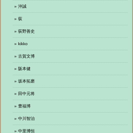
沖誠
荻
荻野善史
kikko
古賀文博
阪本健
坂本拓磨
田中元将
豊福博
中川智治
中里博恒