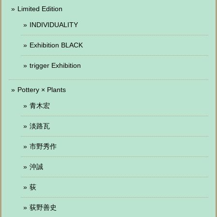
Limited Edition
INDIVIDUALITY
Exhibition BLACK
trigger Exhibition
Pottery × Plants
青木宏
淡路瓦
市野秀作
沖誠
荻
荻野善史