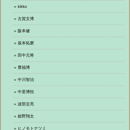
kikko
古賀文博
阪本健
坂本拓磨
田中元将
豊福博
中川智治
中里博恒
波部圭亮
姫野翔太
ヒノモトナツミ