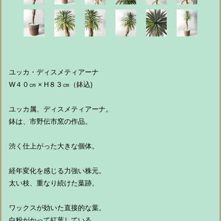
ユッカ・ディスメティアーナ
W４０㎝ × H８３㎝（鉢込)
ユッカ属、ディスメティアーナ。
鉢は、市野伝市窯の作品。
渋く仕上がった大きな個体。
経年変化を感じる力強い株元。
太い枝、重なり続けた葉跡。
ワックスが効いた直接的な葉。
白粉がかって紅葉している。