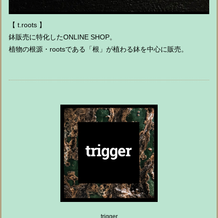
【 t.roots 】
鉢販売に特化したONLINE SHOP。
植物の根源・rootsである「根」が植わる鉢を中心に販売。
trigger