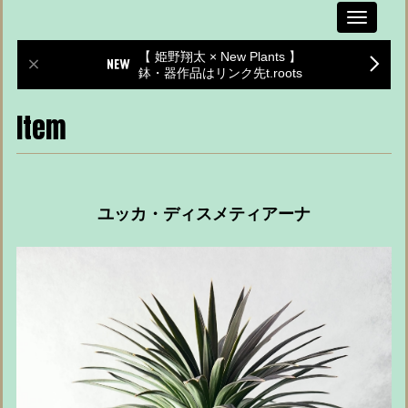
Toggle
navigati
【 姫野翔太 × New Plants 】
鉢・器作品はリンク先t.roots
Item
ユッカ・ディスメティアーナ