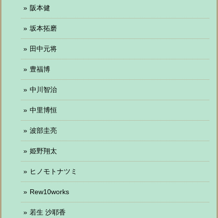
阪本健
坂本拓磨
田中元将
豊福博
中川智治
中里博恒
波部圭亮
姫野翔太
ヒノモトナツミ
Rew10works
若生 沙耶香