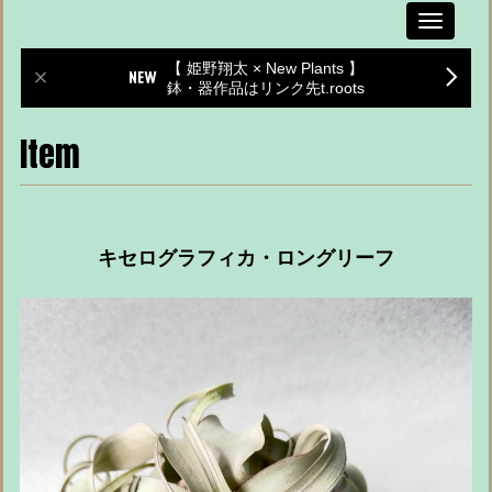
Toggle
navigati
【 姫野翔太 × New Plants 】
鉢・器作品はリンク先t.roots
Item
キセログラフィカ・ロングリーフ