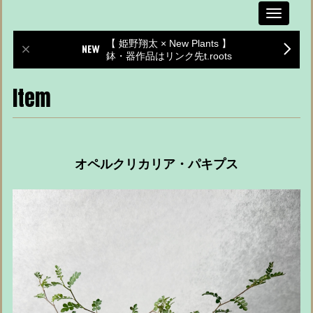
Toggle
navigati
【 姫野翔太 × New Plants 】
鉢・器作品はリンク先t.roots
Item
オペルクリカリア・パキプス