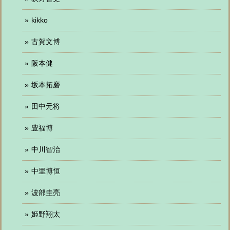
kikko
古賀文博
阪本健
坂本拓磨
田中元将
豊福博
中川智治
中里博恒
波部圭亮
姫野翔太