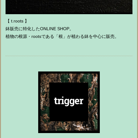
【 t.roots 】
鉢販売に特化したONLINE SHOP。
植物の根源・rootsである「根」が植わる鉢を中心に販売。