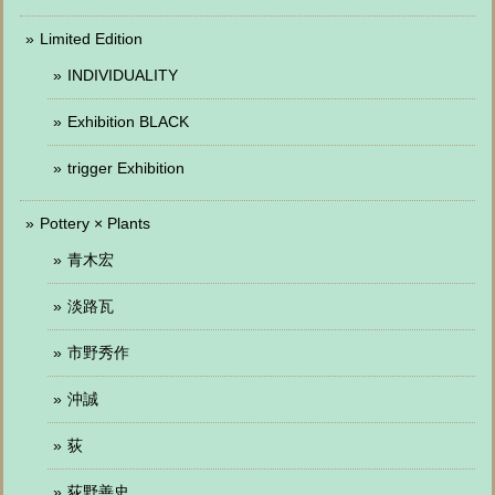
Limited Edition
INDIVIDUALITY
Exhibition BLACK
trigger Exhibition
Pottery × Plants
青木宏
淡路瓦
市野秀作
沖誠
荻
荻野善史