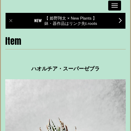
Toggle
navigati
【 姫野翔太 × New Plants 】
鉢・器作品はリンク先t.roots
Item
ハオルチア・スーパーゼブラ