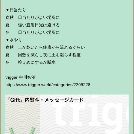
▼日当たり
春秋 日当たりがよい場所に
夏 強い直射日光は避ける
冬 日当たりがよい場所に
▼水やり
春秋 土が乾いたら鉢底から流れるぐらい
夏 回数を減らし夜に土を湿らす程度
冬 控えめにするか断水
trigger 中川智治
https://www.trigger.world/categories/2209228