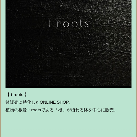
【 t.roots 】
鉢販売に特化したONLINE SHOP。
植物の根源・rootsである「根」が植わる鉢を中心に販売。