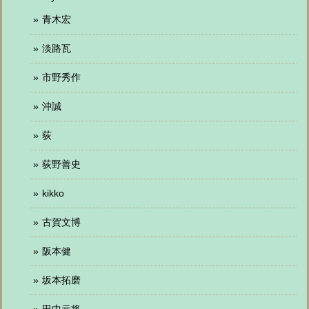
青木宏
淡路瓦
市野秀作
沖誠
荻
荻野善史
kikko
古賀文博
阪本健
坂本拓磨