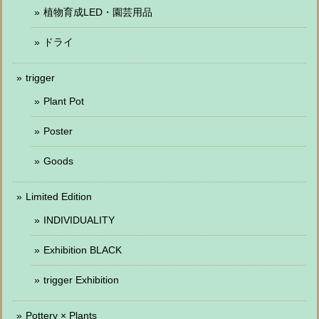
植物育成LED・園芸用品
ドライ
trigger
Plant Pot
Poster
Goods
Limited Edition
INDIVIDUALITY
Exhibition BLACK
trigger Exhibition
Pottery × Plants