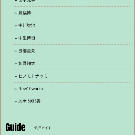
田中元将
豊福博
中川智治
中里博恒
波部圭亮
姫野翔太
ヒノモトナツミ
Rew10works
若生 沙耶香
Guide
ご利用ガイド