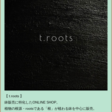
【 t.roots 】
鉢販売に特化したONLINE SHOP。
植物の根源・rootsである「根」が植わる鉢を中心に販売。