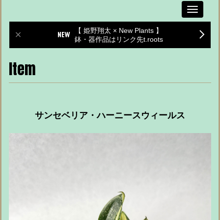
Toggle
navigati
【 姫野翔太 × New Plants 】
鉢・器作品はリンク先t.roots
Item
サンセベリア・ハーニースウィールス