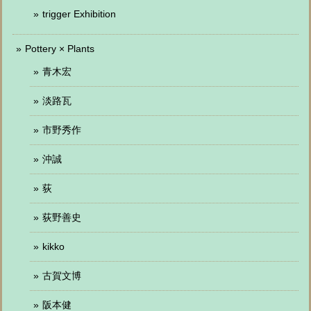
trigger Exhibition
Pottery × Plants
青木宏
淡路瓦
市野秀作
沖誠
荻
荻野善史
kikko
古賀文博
阪本健