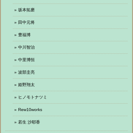
坂本拓磨
田中元将
豊福博
中川智治
中里博恒
波部圭亮
姫野翔太
ヒノモトナツミ
Rew10works
若生 沙耶香