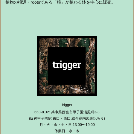
植物の根源・rootsである「根」が植わる鉢を中心に販売。
trigger
663-8165 兵庫県西宮市甲子園浦風町3-3
(阪神甲子園駅 東口・西口 総合案内図表記あり)
月・火・金・土・日 13:00〜19:00
休業日 水・木