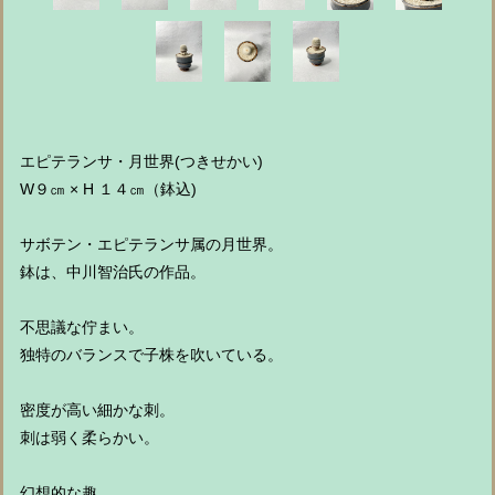
エピテランサ・月世界(つきせかい)
W９㎝ × H １４㎝（鉢込)
サボテン・エピテランサ属の月世界。
鉢は、中川智治氏の作品。
不思議な佇まい。
独特のバランスで子株を吹いている。
密度が高い細かな刺。
刺は弱く柔らかい。
幻想的な趣。