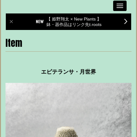
Toggle
navigati
【 姫野翔太 × New Plants 】
鉢・器作品はリンク先t.roots
Item
エピテランサ・月世界