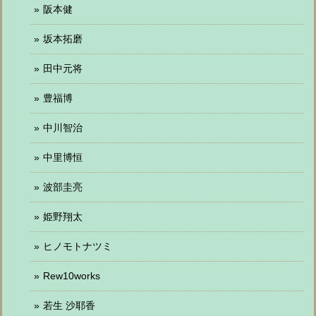
阪本健
坂本拓磨
田中元将
豊福博
中川智治
中里博恒
波部圭亮
姫野翔太
ヒノモトナツミ
Rew10works
若生 沙耶香