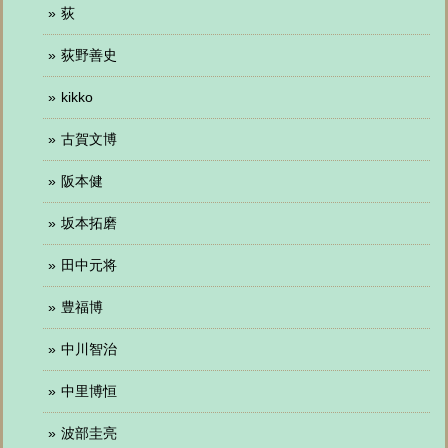
荻
荻野善史
kikko
古賀文博
阪本健
坂本拓磨
田中元将
豊福博
中川智治
中里博恒
波部圭亮