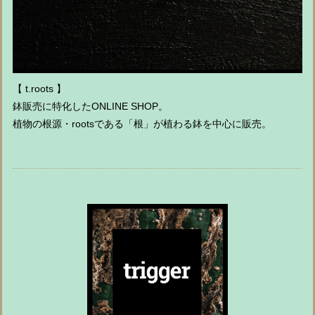
【 t.roots 】
鉢販売に特化したONLINE SHOP。
植物の根源・rootsである「根」が植わる鉢を中心に販売。