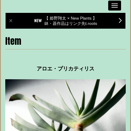
Toggle
navigati
【 姫野翔太 × New Plants 】
鉢・器作品はリンク先t.roots
Item
アロエ・プリカティリス