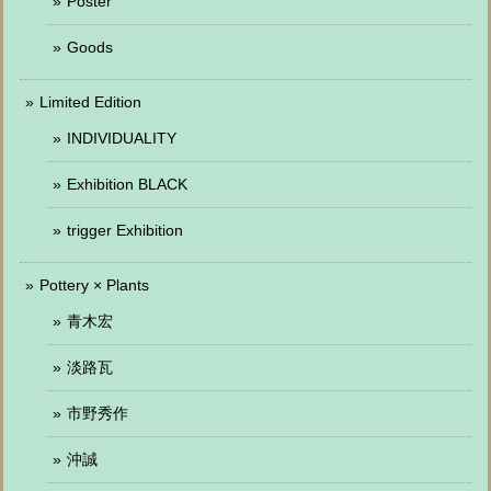
Poster
Goods
Limited Edition
INDIVIDUALITY
Exhibition BLACK
trigger Exhibition
Pottery × Plants
青木宏
淡路瓦
市野秀作
沖誠