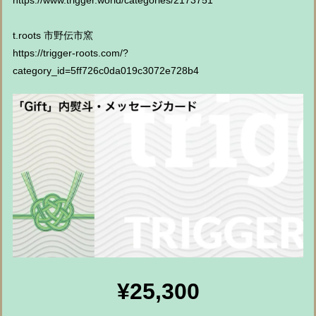
https://www.trigger.world/categories/2173751
t.roots 市野伝市窯
https://trigger-roots.com/?
category_id=5ff726c0da019c3072e728b4
¥25,300