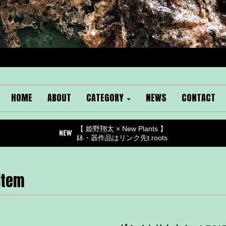
HOME
ABOUT
CATEGORY
NEWS
CONTACT
【 姫野翔太 × New Plants 】
鉢・器作品はリンク先t.roots
Item