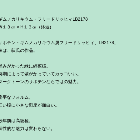
ギムノカリキウム・フリードリッヒィLB2178
W１３㎝ × H１３㎝（鉢込)
サボテン・ギムノカリキウム属フリードリッヒィ、LB2178。
鉢は、荻氏の作品。
黒みがかった緑に縞模様。
時期によって紫がかっていてカッコいい。
ダークトーンのサボテンならではの魅力。
扁平なフォルム。
細い稜に小さな刺座が面白い。
数年前は高級種。
個性的な魅力は変わらない。