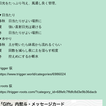
日光をたっぷり与え、風通し良く管理。
▼日当たり
春秋 日当たりがよい場所に
夏 強い直射日光は避ける
冬 日当たりがよい場所に
▼水やり
春秋 土が乾いたら鉢底から流れるぐらい
夏 回数を減らし夜に土を湿らす程度
冬 控えめにするか断水
trigger 荻
https://www.trigger.world/categories/6986024
t.roots 荻
https://trigger-roots.com/?category_id=68fefc7ffdfc8d3e9b36dacb