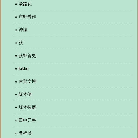
淡路瓦
市野秀作
沖誠
荻
荻野善史
kikko
古賀文博
阪本健
坂本拓磨
田中元将
豊福博