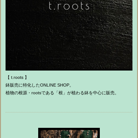
【 t.roots 】
鉢販売に特化したONLINE SHOP。
植物の根源・rootsである「根」が植わる鉢を中心に販売。