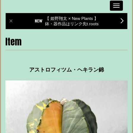
Toggle
navigati
【 姫野翔太 × New Plants 】
鉢・器作品はリンク先t.roots
Item
アストロフィツム・ヘキラン錦