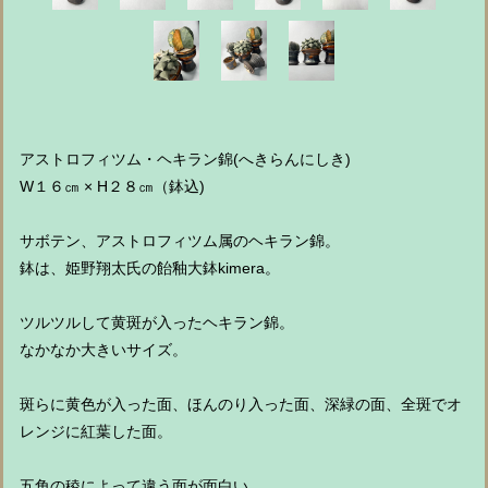
アストロフィツム・ヘキラン錦(へきらんにしき)
W１６㎝ × H２８㎝（鉢込)
サボテン、アストロフィツム属のヘキラン錦。
鉢は、姫野翔太氏の飴釉大鉢kimera。
ツルツルして黄斑が入ったヘキラン錦。
なかなか大きいサイズ。
斑らに黄色が入った面、ほんのり入った面、深緑の面、全斑でオ
レンジに紅葉した面。
五角の稜によって違う面が面白い。