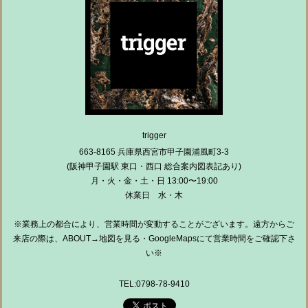
trigger
663-8165 兵庫県西宮市甲子園浦風町3-3
(阪神甲子園駅 東口・西口 総合案内図表記あり)
月・火・金・土・日 13:00〜19:00
休業日 水・木
※業務上の都合により、営業時間が変動することがございます。遠方からご
来店の際は、ABOUT→地図を見る・GoogleMapsにて営業時間をご確認下さ
い※
TEL:0798-78-9410