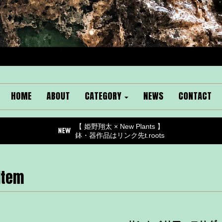
HOME
ABOUT
CATEGORY
NEWS
CONTACT
【 姫野翔太 × New Plants 】
鉢・器作品はリンク先t.roots
Item