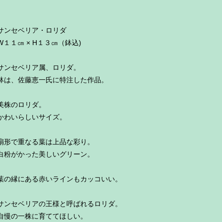
サンセベリア・ロリダ
W１１㎝ × H１３㎝（鉢込)
サンセベリア属、ロリダ。
鉢は、佐藤恵一氏に特注した作品。
美株のロリダ。
かわいらしいサイズ。
扇形で重なる葉は上品な彩り。
白粉がかった美しいグリーン。
葉の縁にある赤いラインもカッコいい。
サンセベリアの王様と呼ばれるロリダ。
自慢の一株に育ててほしい。