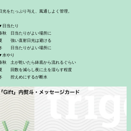
日光をたっぷり与え、風通しよく管理。
▼日当たり
春秋 日当たりがよい場所に
夏 強い直射日光は避ける
冬 日当たりがよい場所に
▼水やり
春秋 土が乾いたら鉢底から流れるぐらい
夏 回数を減らし夜に土を湿らす程度
冬 控えめにするが断水