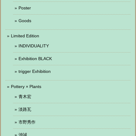
Poster
Goods
Limited Edition
INDIVIDUALITY
Exhibition BLACK
trigger Exhibition
Pottery × Plants
青木宏
淡路瓦
市野秀作
沖誠