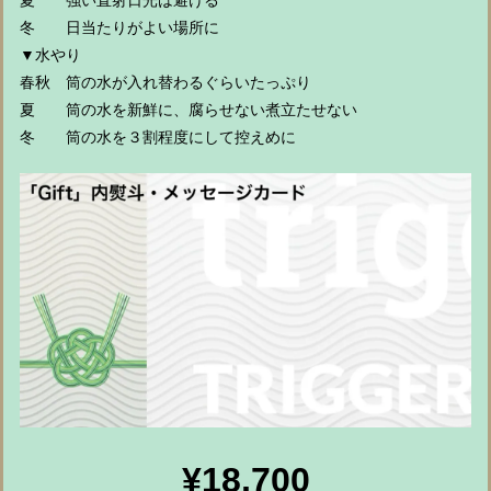
夏 強い直射日光は避ける
冬 日当たりがよい場所に
▼水やり
春秋 筒の水が入れ替わるぐらいたっぷり
夏 筒の水を新鮮に、腐らせない煮立たせない
冬 筒の水を３割程度にして控えめに
¥18,700