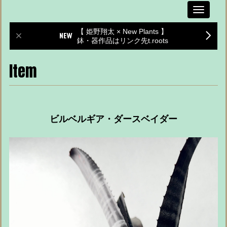
Toggle
navigati
【 姫野翔太 × New Plants 】
鉢・器作品はリンク先t.roots
Item
ビルベルギア・ダースベイダー