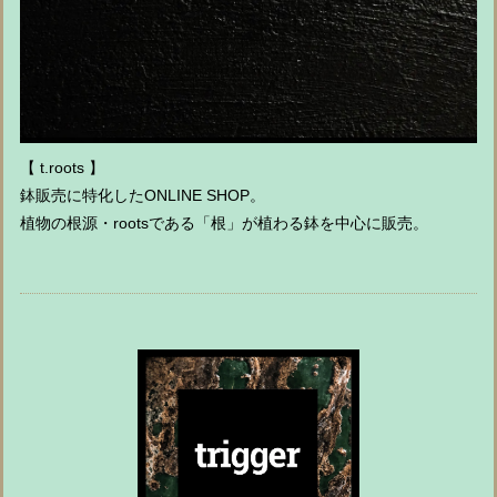
【 t.roots 】
鉢販売に特化したONLINE SHOP。
植物の根源・rootsである「根」が植わる鉢を中心に販売。