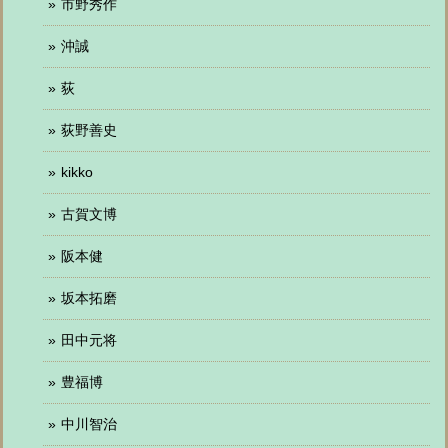
市野秀作
沖誠
荻
荻野善史
kikko
古賀文博
阪本健
坂本拓磨
田中元将
豊福博
中川智治