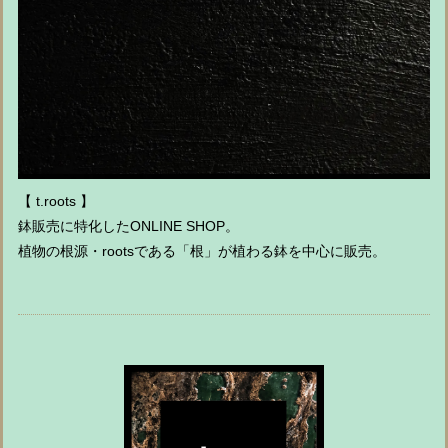
【 t.roots 】
鉢販売に特化したONLINE SHOP。
植物の根源・rootsである「根」が植わる鉢を中心に販売。