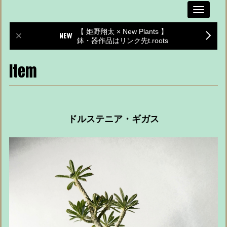
Toggle
navigati
【 姫野翔太 × New Plants 】
鉢・器作品はリンク先t.roots
Item
ドルステニア・ギガス