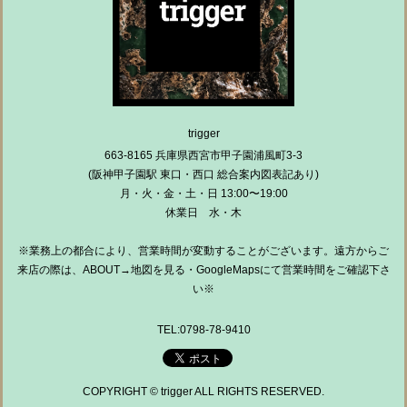
trigger
663-8165 兵庫県西宮市甲子園浦風町3-3
(阪神甲子園駅 東口・西口 総合案内図表記あり)
月・火・金・土・日 13:00〜19:00
休業日 水・木
※業務上の都合により、営業時間が変動することがございます。遠方からご
来店の際は、ABOUT→地図を見る・GoogleMapsにて営業時間をご確認下さ
い※
TEL:0798-78-9410
COPYRIGHT © trigger ALL RIGHTS RESERVED.