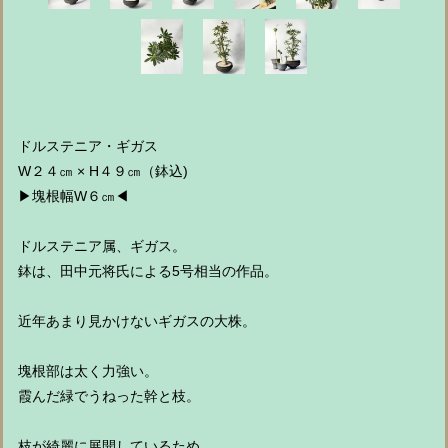
ドルステニア・ギガス
W２４㎝ × H４９㎝（鉢込)
▶︎塊根幅W６㎝◀︎
ドルステニア属、ギガス。
鉢は、田中元将氏による5号相当の作品。
近年あまり見かけないギガスの大株。
塊根部は太く力強い。
霞んだ緑でうねった幹と枝。
枝が綺麗に展開しているため