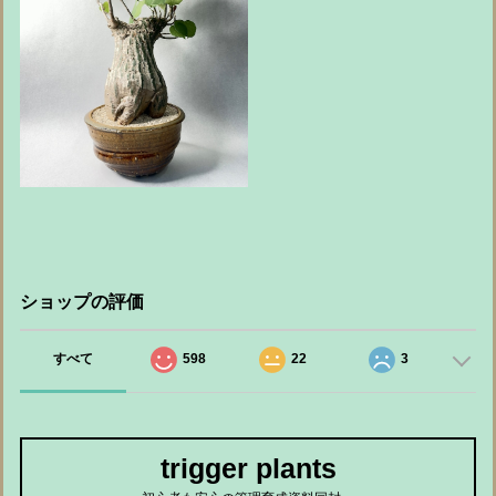
ショップの評価
すべて
598
22
3
trigger plants