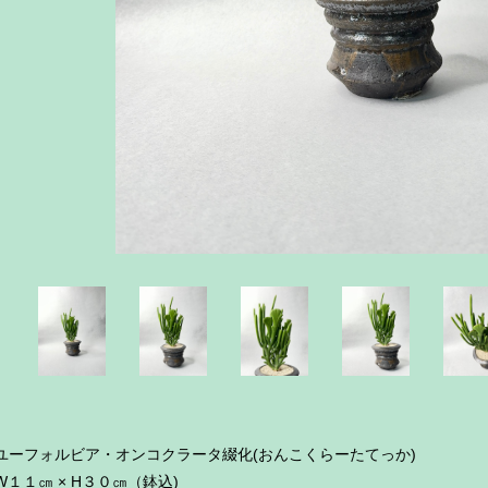
ユーフォルビア・オンコクラータ綴化(おんこくらーたてっか)
W１１㎝ × H３０㎝（鉢込)