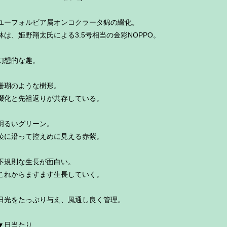
ユーフォルビア属オンコクラータ錦の綴化。
鉢は、姫野翔太氏による3.5号相当の金彩NOPPO。
幻想的な趣。
珊瑚のような樹形。
綴化と先祖返りが共存している。
明るいグリーン。
稜に沿って控えめに見える赤紫。
不規則な生長が面白い。
これからますます生長していく。
日光をたっぷり与え、風通し良く管理。
▼日当たり