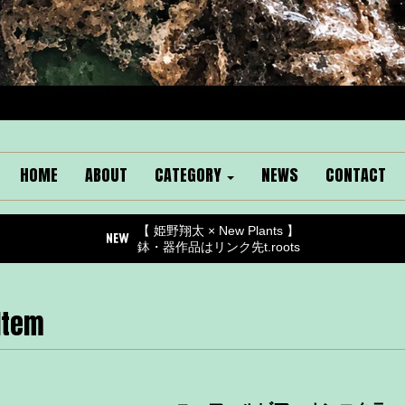
HOME
ABOUT
CATEGORY
NEWS
CONTACT
【 姫野翔太 × New Plants 】
鉢・器作品はリンク先t.roots
Item