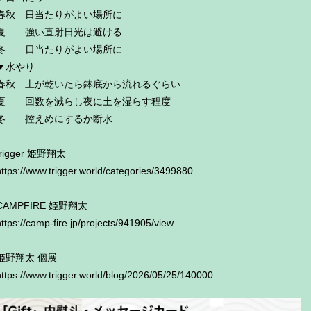
春秋 日当たりがよい場所に
夏 強い直射日光は避ける
冬 日当たりがよい場所に
▼水やり
春秋 土が乾いたら鉢底から流れるぐらい
夏 回数を減らし夜に土を湿らす程度
冬 控えめにするか断水
trigger 姫野翔太
https://www.trigger.world/categories/3499880
CAMPFIRE 姫野翔太
https://camp-fire.jp/projects/941905/view
姫野翔太 個展
https://www.trigger.world/blog/2026/05/25/140000