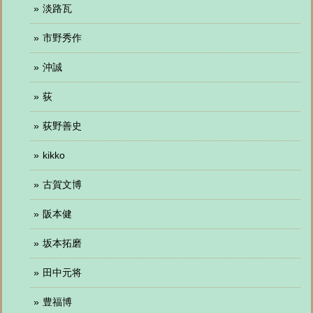
淡路瓦
市野秀作
沖誠
荻
荻野善史
kikko
古賀文博
阪本健
坂本拓磨
田中元将
豊福博