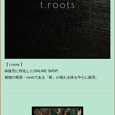
【 t.roots 】
鉢販売に特化したONLINE SHOP。
植物の根源・rootsである「根」が植わる鉢を中心に販売。