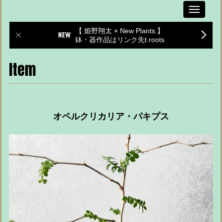
Toggle
navigati
【 姫野翔太 × New Plants 】
鉢・器作品はリンク先t.roots
Item
オペルクリカリア・パキプス