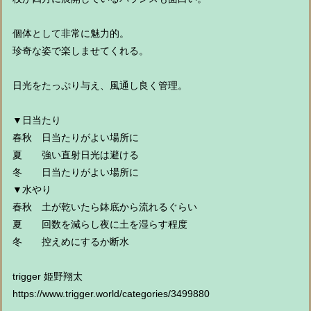
個体として非常に魅力的。
珍奇な姿で楽しませてくれる。
日光をたっぷり与え、風通し良く管理。
▼日当たり
春秋 日当たりがよい場所に
夏 強い直射日光は避ける
冬 日当たりがよい場所に
▼水やり
春秋 土が乾いたら鉢底から流れるぐらい
夏 回数を減らし夜に土を湿らす程度
冬 控えめにするか断水
trigger 姫野翔太
https://www.trigger.world/categories/3499880