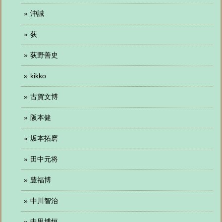
沖誠
荻
荻野善史
kikko
古賀文博
阪本健
坂本拓磨
田中元将
豊福博
中川智治
中里博恒