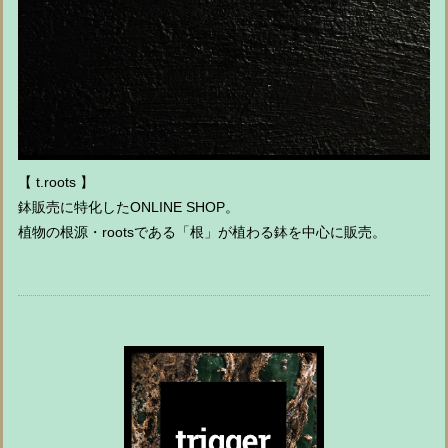
【 t.roots 】
鉢販売に特化したONLINE SHOP。
植物の根源・rootsである「根」が植わる鉢を中心に販売。