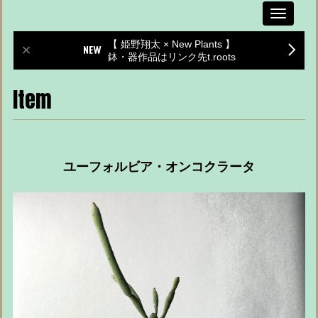
Toggle
navigati
【 姫野翔太 × New Plants 】
鉢・器作品はリンク先t.roots
Item
ユーフォルビア・オンコクラータ