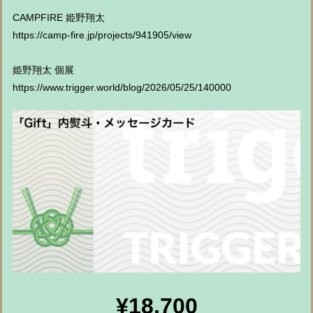
CAMPFIRE 姫野翔太
https://camp-fire.jp/projects/941905/view
姫野翔太 個展
https://www.trigger.world/blog/2026/05/25/140000
¥18,700