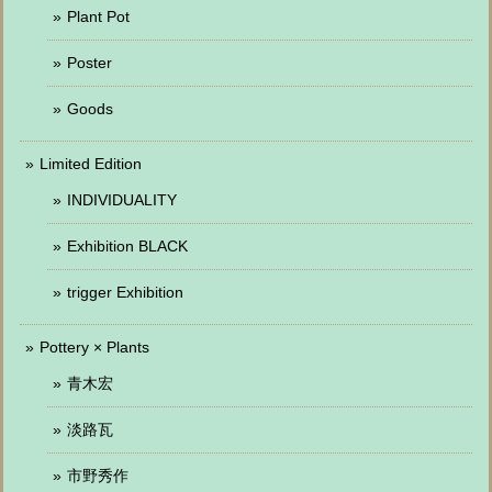
Plant Pot
Poster
Goods
Limited Edition
INDIVIDUALITY
Exhibition BLACK
trigger Exhibition
Pottery × Plants
青木宏
淡路瓦
市野秀作