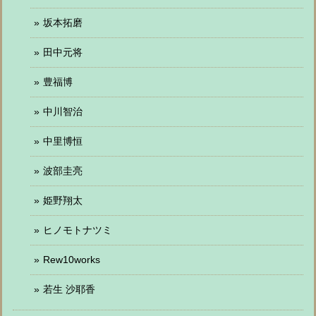
坂本拓磨
田中元将
豊福博
中川智治
中里博恒
波部圭亮
姫野翔太
ヒノモトナツミ
Rew10works
若生 沙耶香