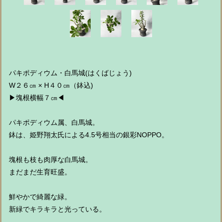
パキポディウム・白馬城(はくばじょう)
W２６㎝ × H４０㎝（鉢込)
▶︎塊根横幅７㎝◀︎
パキポディウム属、白馬城。
鉢は、姫野翔太氏による4.5号相当の銀彩NOPPO。
塊根も枝も肉厚な白馬城。
まだまだ生育旺盛。
鮮やかで綺麗な緑。
新緑でキラキラと光っている。