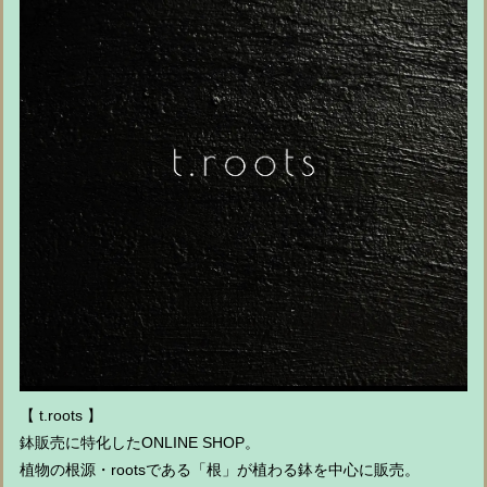
【 t.roots 】
鉢販売に特化したONLINE SHOP。
植物の根源・rootsである「根」が植わる鉢を中心に販売。