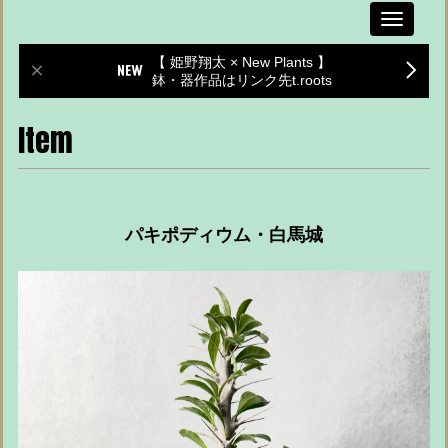
Toggle
navigati
【 姫野翔太 × New Plants 】
鉢・器作品はリンク先t.roots
Item
パキポディウム・白馬城