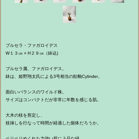
ブルセラ・ファガロイデス
W１３㎝ × H２９㎝（鉢込)
ブルセラ属、ファガロイデス。
鉢は、姫野翔太氏による3号相当の飴釉Cylinder。
面白いバランスのワイルド株。
サイズはコンパクトだが非常に年数を感じる肌。
大木の枝を剪定し、
枝挿しを行なって時間が経過した個体だろうか。
ペリペリめくれた力強い肌に上品な緑。