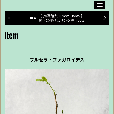
Toggle
navigati
【 姫野翔太 × New Plants 】
鉢・器作品はリンク先t.roots
Item
ブルセラ・ファガロイデス