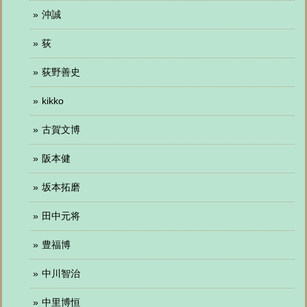
沖誠
荻
荻野善史
kikko
古賀文博
阪本健
坂本拓磨
田中元将
豊福博
中川智治
中里博恒