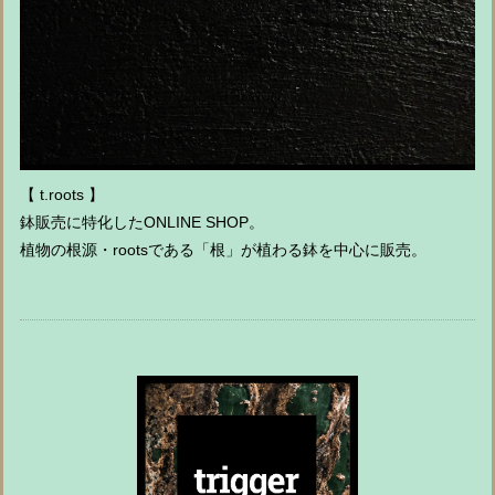
【 t.roots 】
鉢販売に特化したONLINE SHOP。
植物の根源・rootsである「根」が植わる鉢を中心に販売。