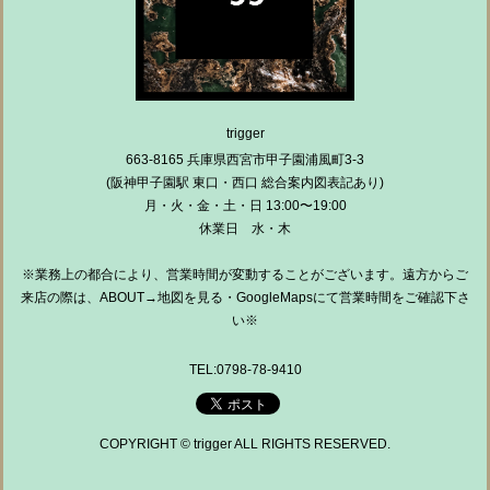
trigger
663-8165 兵庫県西宮市甲子園浦風町3-3
(阪神甲子園駅 東口・西口 総合案内図表記あり)
月・火・金・土・日 13:00〜19:00
休業日 水・木
※業務上の都合により、営業時間が変動することがございます。遠方からご
来店の際は、ABOUT→地図を見る・GoogleMapsにて営業時間をご確認下さ
い※
TEL:0798-78-9410
COPYRIGHT © trigger ALL RIGHTS RESERVED.