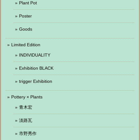
Plant Pot
Poster
Goods
Limited Edition
INDIVIDUALITY
Exhibition BLACK
trigger Exhibition
Pottery × Plants
青木宏
淡路瓦
市野秀作