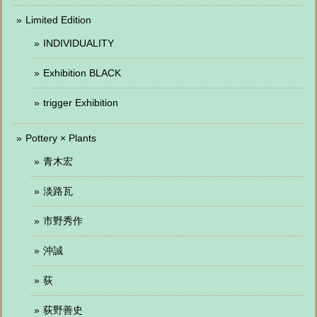
Limited Edition
INDIVIDUALITY
Exhibition BLACK
trigger Exhibition
Pottery × Plants
青木宏
淡路瓦
市野秀作
沖誠
荻
荻野善史