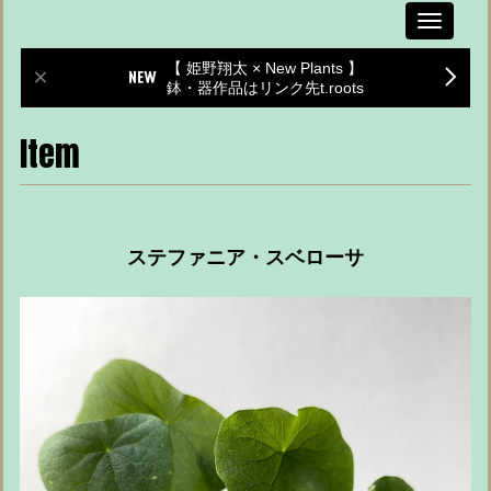
Toggle
navigati
【 姫野翔太 × New Plants 】
鉢・器作品はリンク先t.roots
Item
ステファニア・スベローサ