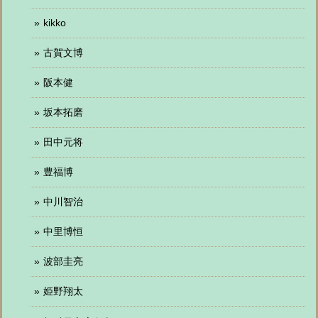
kikko
古賀文博
阪本健
坂本拓磨
田中元将
豊福博
中川智治
中里博恒
波部圭亮
姫野翔太