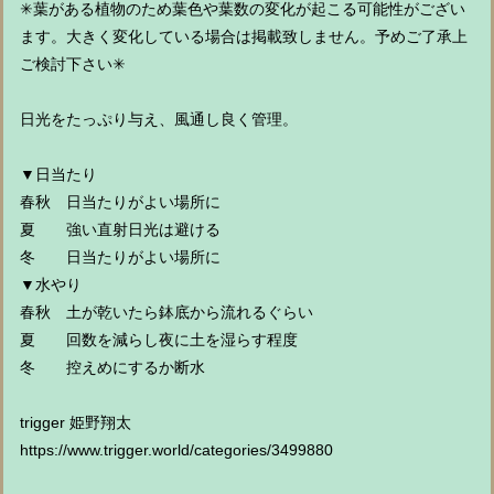
✳︎葉がある植物のため葉色や葉数の変化が起こる可能性がござい
ます。大きく変化している場合は掲載致しません。予めご了承上
ご検討下さい✳︎
日光をたっぷり与え、風通し良く管理。
▼日当たり
春秋 日当たりがよい場所に
夏 強い直射日光は避ける
冬 日当たりがよい場所に
▼水やり
春秋 土が乾いたら鉢底から流れるぐらい
夏 回数を減らし夜に土を湿らす程度
冬 控えめにするか断水
trigger 姫野翔太
https://www.trigger.world/categories/3499880