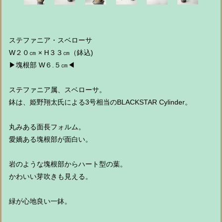
ステファニア・スベローサ
W２０㎝ × H３３㎝（鉢込)
▶︎塊根部 W６.５㎝◀︎
ステファニア属、スベローサ。
鉢は、姫野翔太氏による3号相当のBLACKSTAR Cylinder。
丸みある面長フォルム。
愛嬌ある塊根部が面白い。
岩のような塊根部からハート型の葉。
かわいい芽吹きも見える。
緑が心地良い一鉢。