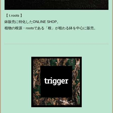
【 t.roots 】
鉢販売に特化したONLINE SHOP。
植物の根源・rootsである「根」が植わる鉢を中心に販売。