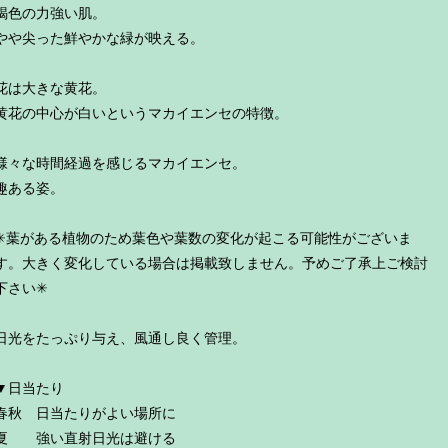
褐色の力強い肌。
やや尖った鮮やかな緑が映える。
花は大きな黄花。
黄花の中心が白いというマカイエンセの特徴。
様々な時間経過を感じるマカイエンセ。
趣ある姿。
✳︎葉がある植物のため葉色や葉数の変化が起こる可能性がございま
す。大きく変化している場合は掲載致しません。予めご了承上ご検討
下さい✳︎
日光をたっぷり与え、風通し良く管理。
▼日当たり
春秋 日当たりがよい場所に
夏 強い直射日光は避ける