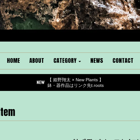
HOME
ABOUT
CATEGORY
NEWS
CONTACT
【 姫野翔太 × New Plants 】
鉢・器作品はリンク先t.roots
Item