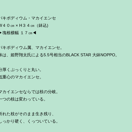
パキポディウム・マカイエンセ
W４０㎝ × H３４㎝（鉢込)
▶︎塊根横幅 １７㎝◀︎
パキポディウム属、マカイエンセ。
鉢は、姫野翔太氏による5.5号相当のBLACK STAR 大鉢NOPPO。
分厚くぷっくりと丸い。
低重心のマカイエンセ。
マカイエンセならでは枝の分岐。
一つの枝は変わっている。
折れた枝がそのまま生き残り、
しっかり硬く、くっついている。