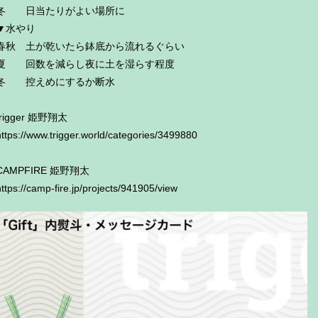
冬 日当たりがよい場所に
▼水やり
春秋 土が乾いたら鉢底から流れるぐらい
夏 回数を減らし夜に土を湿らす程度
冬 控えめにするか断水
trigger 姫野翔太
https://www.trigger.world/categories/3499880
CAMPFIRE 姫野翔太
https://camp-fire.jp/projects/941905/view