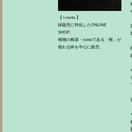
【 t.roots 】
鉢販売に特化したONLINE
SHOP。
植物の根源・rootsである「根」が
植わる鉢を中心に販売。