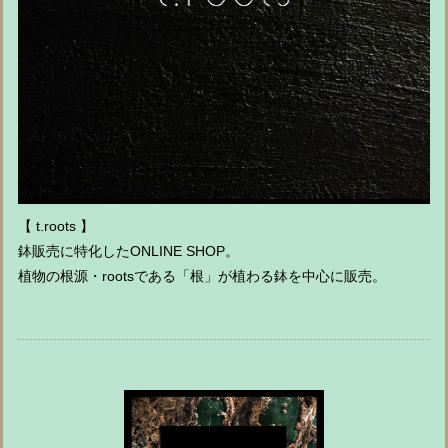
【 t.roots 】
鉢販売に特化したONLINE SHOP。
植物の根源・rootsである「根」が植わる鉢を中心に販売。