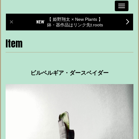
Toggle
navigati
【 姫野翔太 × New Plants 】
鉢・器作品はリンク先t.roots
Item
ビルベルギア・ダースベイダー