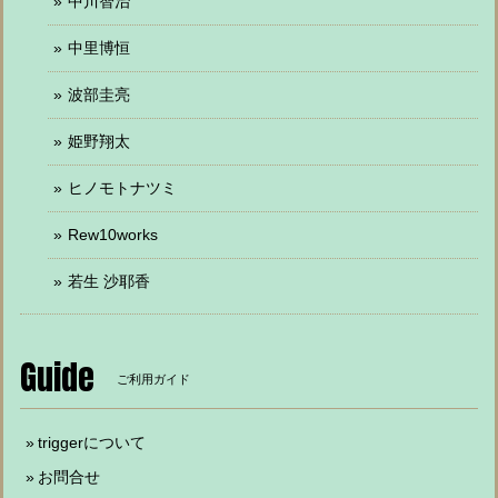
中川智治
中里博恒
波部圭亮
姫野翔太
ヒノモトナツミ
Rew10works
若生 沙耶香
Guide
ご利用ガイド
triggerについて
お問合せ