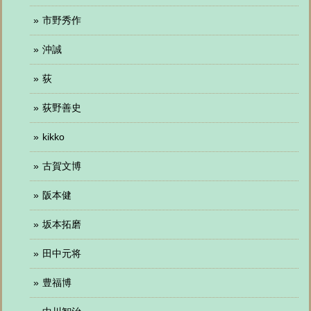
市野秀作
沖誠
荻
荻野善史
kikko
古賀文博
阪本健
坂本拓磨
田中元将
豊福博