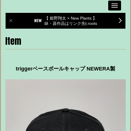
Toggle
navigati
【 姫野翔太 × New Plants 】
鉢・器作品はリンク先t.roots
Item
triggerベースボールキャップ NEWERA製