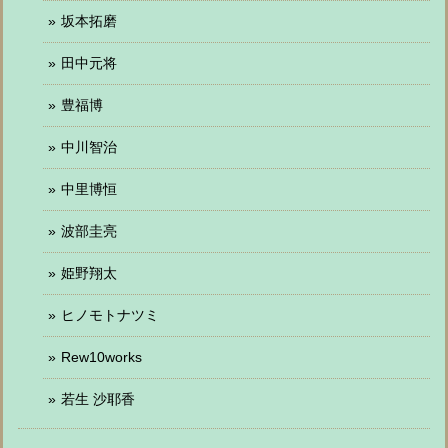
坂本拓磨
田中元将
豊福博
中川智治
中里博恒
波部圭亮
姫野翔太
ヒノモトナツミ
Rew10works
若生 沙耶香