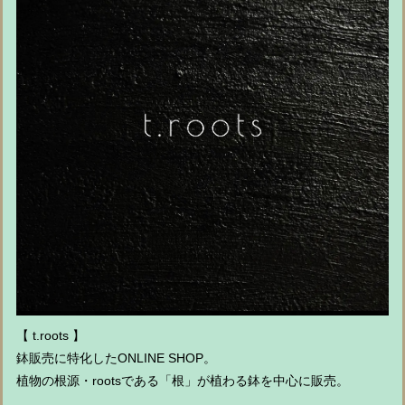
【 t.roots 】
鉢販売に特化したONLINE SHOP。
植物の根源・rootsである「根」が植わる鉢を中心に販売。