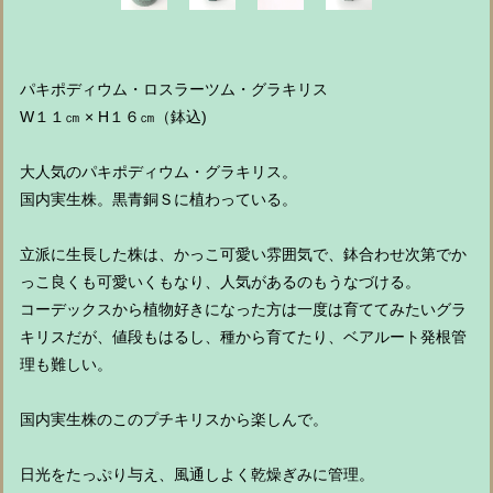
パキポディウム・ロスラーツム・グラキリス
W１１㎝ × H１６㎝（鉢込)
大人気のパキポディウム・グラキリス。
国内実生株。黒青銅Ｓに植わっている。
立派に生長した株は、かっこ可愛い雰囲気で、鉢合わせ次第でか
っこ良くも可愛いくもなり、人気があるのもうなづける。
コーデックスから植物好きになった方は一度は育ててみたいグラ
キリスだが、値段もはるし、種から育てたり、ベアルート発根管
理も難しい。
国内実生株のこのプチキリスから楽しんで。
日光をたっぷり与え、風通しよく乾燥ぎみに管理。