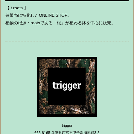
【 t.roots 】
鉢販売に特化したONLINE SHOP。
植物の根源・rootsである「根」が植わる鉢を中心に販売。
trigger
663-8165 兵庫県西宮市甲子園浦風町3-3