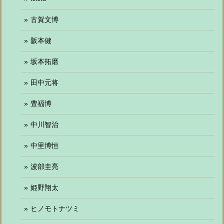
古賀文博
阪本健
坂本拓磨
田中元将
豊福博
中川智治
中里博恒
波部圭亮
姫野翔太
ヒノモトナツミ