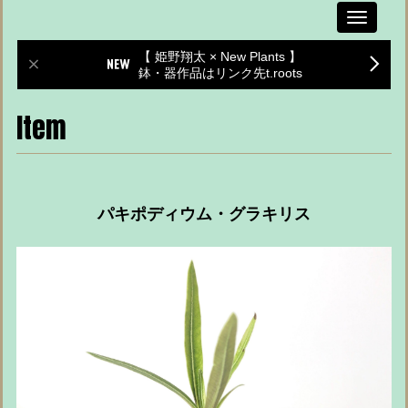
Toggle
navigati
【 姫野翔太 × New Plants 】
鉢・器作品はリンク先t.roots
Item
パキポディウム・グラキリス