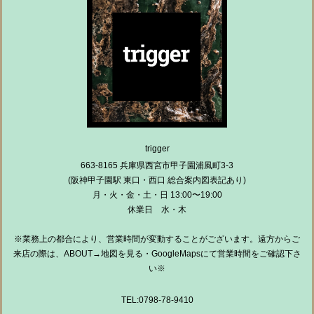
trigger
663-8165 兵庫県西宮市甲子園浦風町3-3
(阪神甲子園駅 東口・西口 総合案内図表記あり)
月・火・金・土・日 13:00〜19:00
休業日 水・木
※業務上の都合により、営業時間が変動することがございます。遠方からご
来店の際は、ABOUT→地図を見る・GoogleMapsにて営業時間をご確認下さ
い※
TEL:0798-78-9410