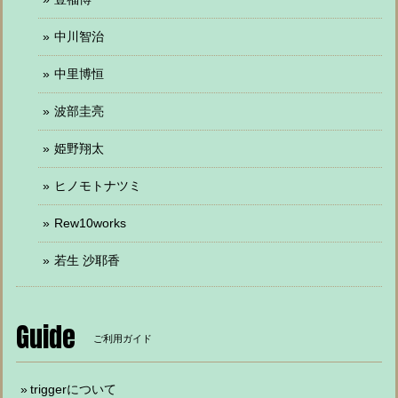
中川智治
中里博恒
波部圭亮
姫野翔太
ヒノモトナツミ
Rew10works
若生 沙耶香
Guide
ご利用ガイド
triggerについて