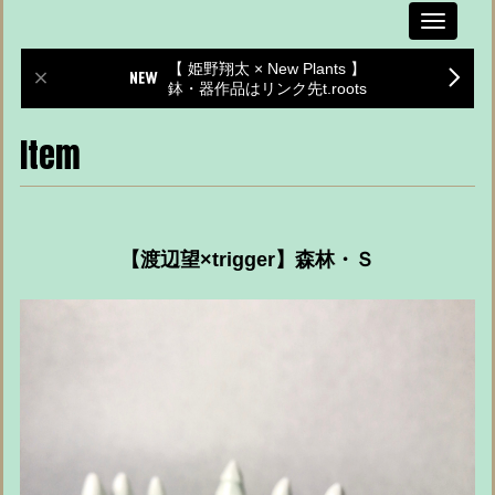
Toggle
navigati
【 姫野翔太 × New Plants 】
鉢・器作品はリンク先t.roots
Item
【渡辺望×trigger】森林・Ｓ