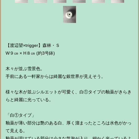
【渡辺望×trigger】森林・Ｓ
W９㎝ × H８㎝ (約3号鉢)
木々が並ぶ雪景色。
手前にある一軒家からは綺麗な銀世界が見えそう。
様々な木が並ぶシルエットが可愛く、白①タイプの釉薬がきらき
らと綺麗に光っている。
「白①タイプ」
釉薬が薄い部分は艶のある白、厚く溜まったところは水色がかっ
て見える。
釉薬が溶けている部分は小さな気泡が入り、細かく光っているよ