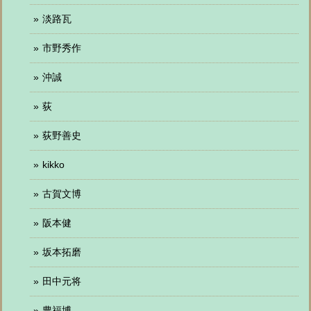
淡路瓦
市野秀作
沖誠
荻
荻野善史
kikko
古賀文博
阪本健
坂本拓磨
田中元将
豊福博