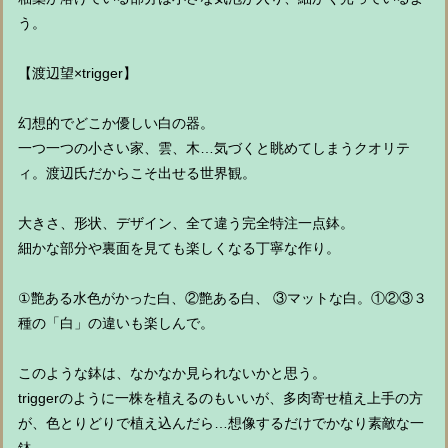
う。
【渡辺望×trigger】
幻想的でどこか優しい白の器。
一つ一つの小さい家、雲、木…気づくと眺めてしまうクオリテ
ィ。渡辺氏だからこそ出せる世界観。
大きさ、形状、デザイン、全て違う完全特注一点鉢。
細かな部分や裏面を見ても楽しくなる丁寧な作り。
①艶ある水色がかった白、②艶ある白、 ③マットな白。①②③３
種の「白」の違いも楽しんで。
このような鉢は、なかなか見られないかと思う。
triggerのように一株を植えるのもいいが、多肉寄せ植え上手の方
が、色とりどりで植え込んだら…想像するだけでかなり素敵な一