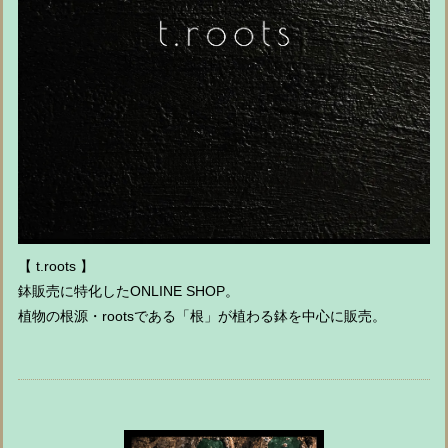
【 t.roots 】
鉢販売に特化したONLINE SHOP。
植物の根源・rootsである「根」が植わる鉢を中心に販売。