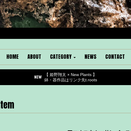
HOME
ABOUT
CATEGORY
NEWS
CONTACT
【 姫野翔太 × New Plants 】
鉢・器作品はリンク先t.roots
Item