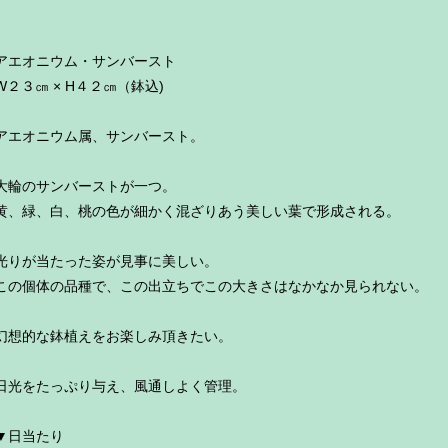
アエオニウム・サンバースト
W２３㎝ × H４２㎝（鉢込)
アエオニウム属、サンバースト。
大輪のサンバーストが一つ。
黄、緑、白、桃の色が細かく混ざりあう美しい葉で形成される。
光りが当たった姿が見事に美しい。
この個体の品種で、この出立ちでこの大きさはなかなか見られない。
幻想的な鉢植えをお楽しみ頂きたい。
日光をたっぷり与え、風通しよく管理。
▼日当たり