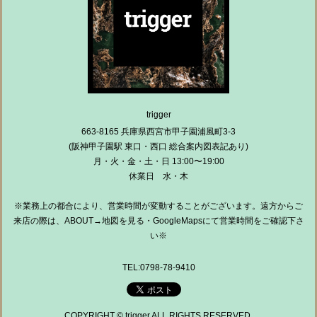
trigger
663-8165 兵庫県西宮市甲子園浦風町3-3
(阪神甲子園駅 東口・西口 総合案内図表記あり)
月・火・金・土・日 13:00〜19:00
休業日 水・木
※業務上の都合により、営業時間が変動することがございます。遠方からご
来店の際は、ABOUT→地図を見る・GoogleMapsにて営業時間をご確認下さ
い※
TEL:0798-78-9410
COPYRIGHT © trigger ALL RIGHTS RESERVED.