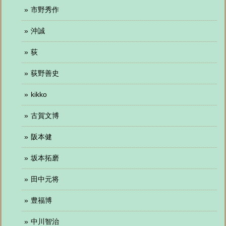
市野秀作
沖誠
荻
荻野善史
kikko
古賀文博
阪本健
坂本拓磨
田中元将
豊福博
中川智治