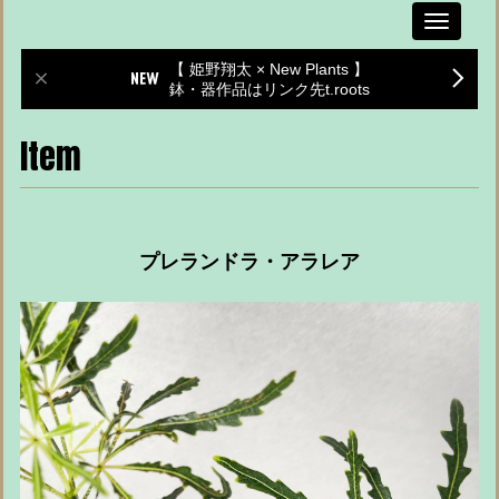
Toggle
navigati
【 姫野翔太 × New Plants 】
鉢・器作品はリンク先t.roots
Item
プレランドラ・アラレア