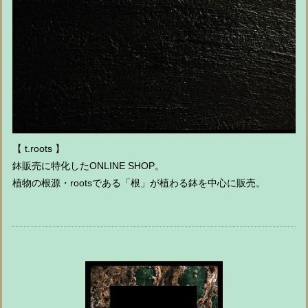
【 t.roots 】
鉢販売に特化したONLINE SHOP。
植物の根源・rootsである「根」が植わる鉢を中心に販売。