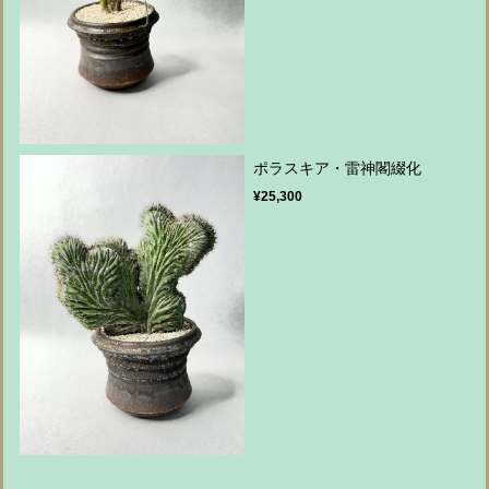
ポラスキア・雷神閣綴化
¥25,300