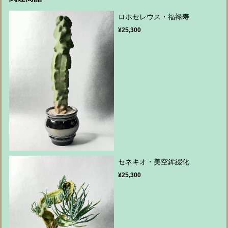
ロホセレウス・福禄寿
¥25,300
セネキオ・美空鉾綴化
¥25,300