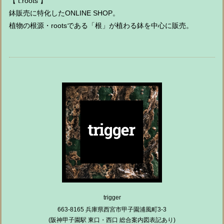
【 t.roots 】
鉢販売に特化したONLINE SHOP。
植物の根源・rootsである「根」が植わる鉢を中心に販売。
trigger
663-8165 兵庫県西宮市甲子園浦風町3-3
(阪神甲子園駅 東口・西口 総合案内図表記あり)