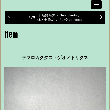
Toggle
navigati
【 姫野翔太 × New Plants 】
鉢・器作品はリンク先t.roots
Item
テフロカクタス・ゲオメトリクス