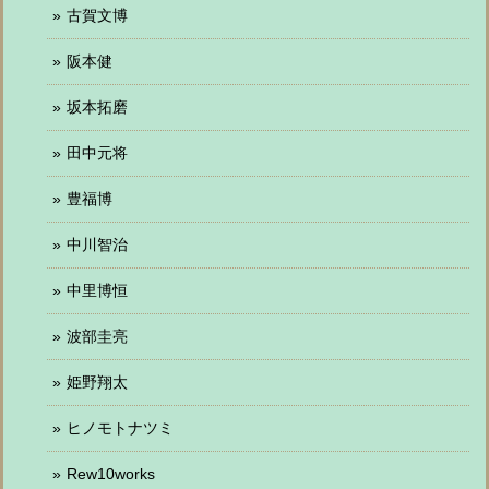
古賀文博
阪本健
坂本拓磨
田中元将
豊福博
中川智治
中里博恒
波部圭亮
姫野翔太
ヒノモトナツミ
Rew10works