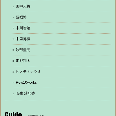
田中元将
豊福博
中川智治
中里博恒
波部圭亮
姫野翔太
ヒノモトナツミ
Rew10works
若生 沙耶香
Guide