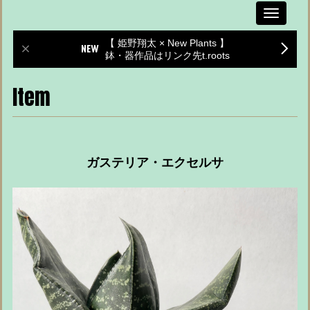
Toggle
navigati
【 姫野翔太 × New Plants 】
鉢・器作品はリンク先t.roots
Item
ガステリア・エクセルサ