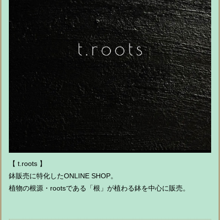
【 t.roots 】
鉢販売に特化したONLINE SHOP。
植物の根源・rootsである「根」が植わる鉢を中心に販売。